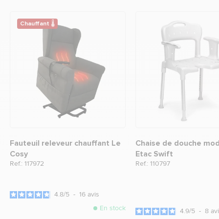
Chauffant 🌡
Fauteuil releveur chauffant Le
Chaise de douche mod
Cosy
Etac Swift
Ref.: 117972
Ref.: 110797
4.8
/
5
-
16
avis
En stock
4.9
/
5
-
8
av