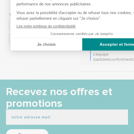
1
étoile
0
sincèrement pour votr
positif et votre note de
C'est un plaisir de sav
Trier les avis
vous trouvez un bon r
qualité/prix pour nos p
Votre satisfaction est 
priorité, et nous somm
que vous en soyez sati
Cordialement.

L’équipe 
bastideleconfortmedic
Recevez nos offres et
promotions