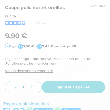
Ref.: 113873
Coupe poils nez et oreilles
L'unité
5
/
5
-
1
avis
9,90 €
3,30 €
2,48 €
Payez
ou
sans frais par CB
Léger et design ,Lame rotative ,Pour le nez et les oreilles
,Fonctionne à piles (non fournies)
Voir la description complète
-
+
Ajouter au panier