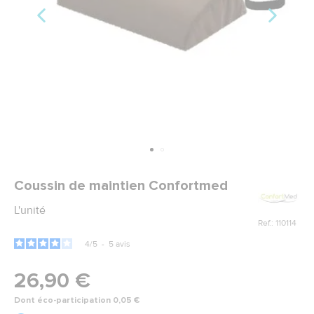
Marque
Coussin de maintien Confortmed
L'unité
Ref.: 110114
4
/
5
-
5
avis
26,90 €
Dont éco-participation 0,05 €