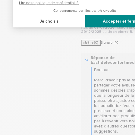
Avis vérifié
il n'y a rien pour régler la lo
.

obligé de faire un nœud
Avis du
08/01/2026
, suite à u
29/12/2025
par
Jean pierre B.
Utile
(0)
Signaler
Réponse de
bastideleconfortmed
Bonjour,

Merci d'avoir pris le t
partager votre avis. N
sommes désolés d'ap
que la longueur de la 
puisse être ajustée 
le souhaiteriez. Vos re
précieux et nous aider
améliorer nos produits
pas à revenir vers nou
avez d'autres questio
suggestions.
