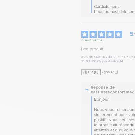
Cordialement.

L’équipe bastidelecon
5
/
Avis vérifié
Bon produit
Avis du
14/08/2025
, suite à u
31/07/2025
par
André M.
Utile
(0)
Signaler
Réponse de
bastideleconfortmed
Bonjour,

Nous vous remercions
sincèrement pour votr
positif ! Nous sommes 
le produit ait répondu 
attentes et qu'il vous s