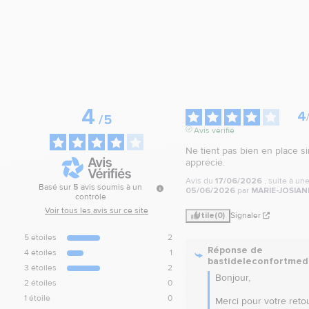
4
4
/
5
Avis vérifié
Ne tient pas bien en place si
apprécié.
Avis du
17/06/2026
, suite à u
Basé sur
5
avis soumis à un
05/06/2026
par
MARIE-JOSIAN
contrôle
Voir tous les avis sur ce site
Utile
(0)
Signaler
5
étoiles
2
Réponse de
4
étoiles
1
bastideleconfortmed
3
étoiles
2
Bonjour,

2
étoiles
0
1
étoile
0
Merci pour votre retour