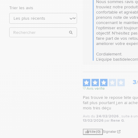
Nous sommes ravis q
trouviez notre produit 
Trier les avis
confortable et agréabl
prenons note de votr
concernant le maintien
l'optimiser est toujour
objectif. N'hésitez pas
faire part de vos retou
améliorer votre expéri
Cordialement.

L’équipe bastidelecon
3
/
Avis vérifié
Pas trouvé le repose tête que 
fait plus pourtant j,en ai achet
mois très déçu
Avis du
24/02/2026
, suite à u
13/02/2026
par
Rene G.
Utile
(0)
Signaler