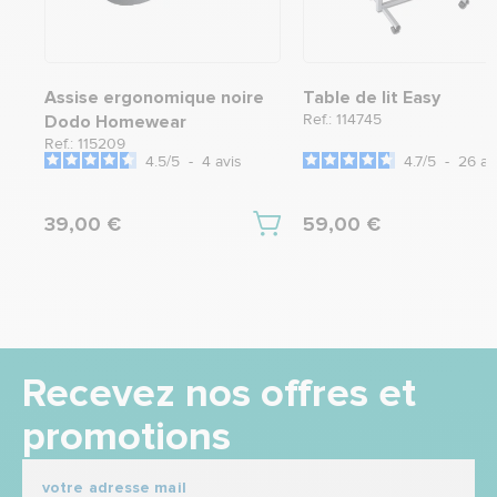
Assise ergonomique noire
Table de lit Easy
Ref.: 114745
Dodo Homewear
Ref.: 115209
4.5
/
5
-
4
avis
4.7
/
5
-
26
av
39,00 €
59,00 €
Recevez nos offres et
promotions