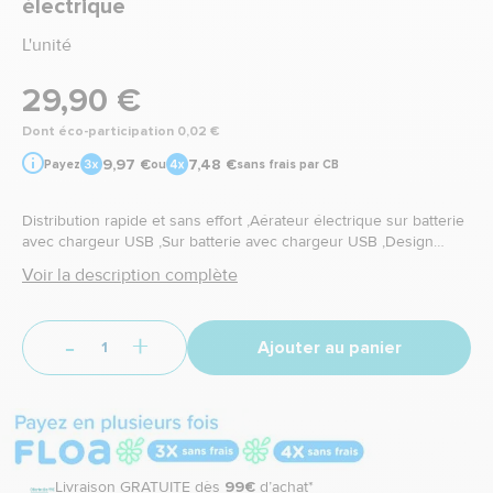
électrique
L'unité
29,90 €
Dont éco-participation 0,02 €
9,97 €
7,48 €
Payez
ou
sans frais par CB
Distribution rapide et sans effort ,Aérateur électrique sur batterie
avec chargeur USB ,Sur batterie avec chargeur USB ,Design
aluminium et ABS noir avec éclairage LED rouge ,Valve pour le
Voir la description complète
contrôle de l'aération ,Fabriqué avec des matériaux de qualité
alimentaire ,Dimensions : 50 x 104 x 109 mm
-
+
Ajouter au panier
Livraison GRATUITE dès
99€
d’achat*