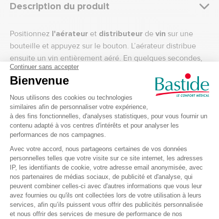
Description du produit
Positionnez
l'aérateur
et
distributeur
de
vin
sur une
bouteille et appuyez sur le bouton. L’aérateur distribue
ensuite un vin entièrement aéré. En quelques secondes,
vous pourrez profiter des
arômes complexes
, beaucoup
plus rapidement qu'avec une carafe en verre
traditionnelle.
Caractéristiques du distributeur et aérateur
de vin
Distribution rapide et sans effort
Aérateur électrique sur batterie avec chargeur USB
Sur batterie avec chargeur USB
Design aluminium et ABS noir avec éclairage LED
rouge