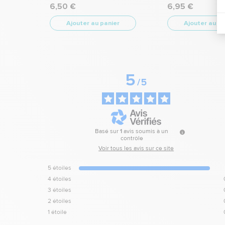
6,50 €
6,95 €
Ajouter au panier
Ajouter au pa
5
/
5
Basé sur
1
avis soumis à un
contrôle
Voir tous les avis sur ce site
5
étoiles
4
étoiles
3
étoiles
2
étoiles
1
étoile