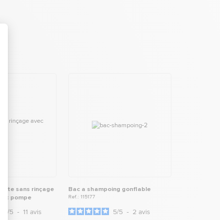
yante sans rinçage
Bac a shampoing gonflable
avec pompe
Ref.: 115177
4.6
/
5
-
11
avis
5
/
5
-
2
avis