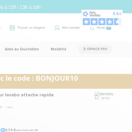
9h à 12h / 13h à 16h
t
Trouver un magasin
Mon compte
Panier
0
Aide au Quotidien
Mobilité
🩺 ESPACE PRO
 le code :
BONJOUR10
.
Marque
r lavabo attache rapide
Ref.: 115759
5
-
1
avis
8,74 €
u
sans frais par CB