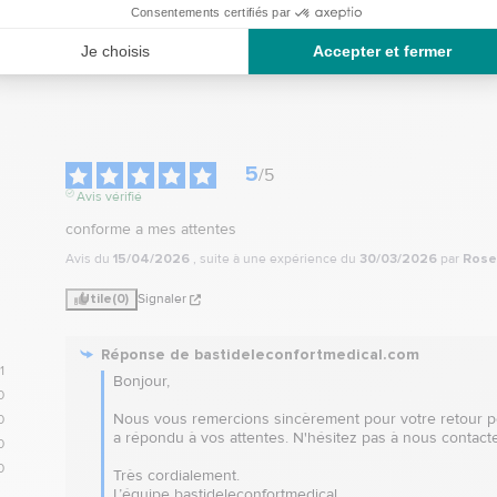
8,90 €
9,95 €
nier
Ajouter au panier
Ajouter a
5
/
5
Avis vérifié
conforme a mes attentes
Avis du
15/04/2026
, suite à une expérience du
30/03/2026
par
Rose
Utile
(0)
Signaler
Réponse de
bastideleconfortmedical.com
1
Bonjour,

0
Nous vous remercions sincèrement pour votre retour pos
0
a répondu à vos attentes. N'hésitez pas à nous contacter
0
0
Très cordialement.

L’équipe bastideleconfortmedical