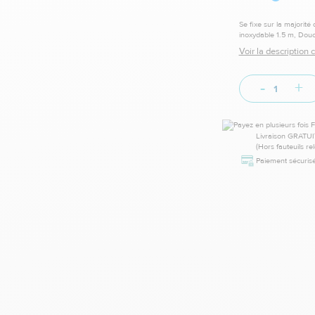
Se fixe sur la majorité
inoxydable 1.5 m, Douc
Voir la description
-
+
Livraison GRATUI
(Hors fauteuils re
Paiement sécurisé