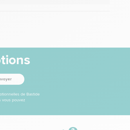
tions
nvoyer
otionnelles de Bastide
ns vous pouvez