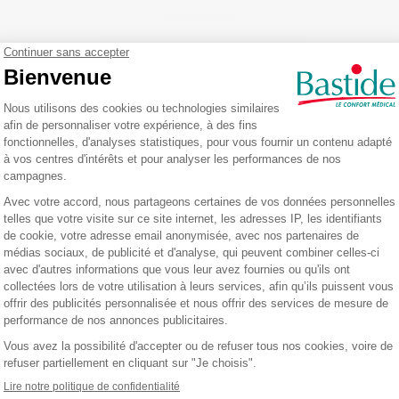
te sans rinçage
Solution nettoyante sans rinçage
Solution netto
Rivadouce 1L
Rivadouce 1L 
Ref.: 8044905
Ref.: 110829
5
-
8
avis
5
/
5
-
5
avis