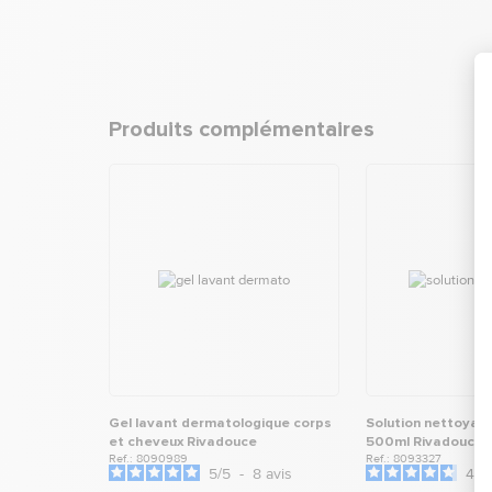
Produits complémentaires
Gel lavant dermatologique corps
Solution nettoyan
et cheveux Rivadouce
500ml Rivadouce
Ref.: 8090989
Ref.: 8093327
5
/
5
-
8
avis
4.8
/