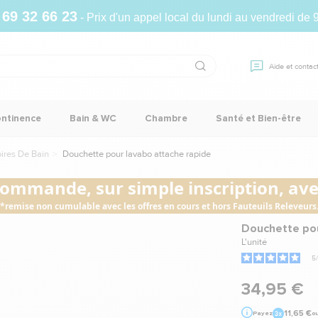
 69 32 66 23
- Prix d'un appel local du lundi au vendredi de 
Aide et contac
ontinence
Bain & WC
Chambre
Santé et Bien-être
ires De Bain
Douchette pour lavabo attache rapide
commande, sur simple inscription, avec
*remise non cumulable avec les offres en cours et hors Fauteuils Releveurs
Douchette pou
L'unité
5
/
34,95 €
11,65 €
Payez
o