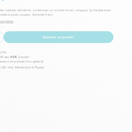
 des robinets standards, Livrée avec un crochet mural, Longueur du flexible acier
hette à picots souples, Garantie 5 ans
 complète
Ajouter au panier
TE dès
99€
d’achat*
leveurs et produits hors gabarit)
 CB, Visa, Mastercard & Paypal