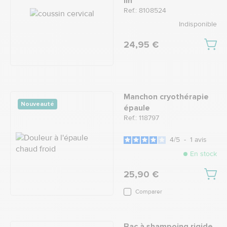
lin
Ref.: 8108524
Indisponible
24,95 €
Manchon cryothérapie
Nouveauté
épaule
Ref.: 118797
4
/
5
-
1
avis
En stock
25,90 €
Comparer
Bac à shampoing rigide