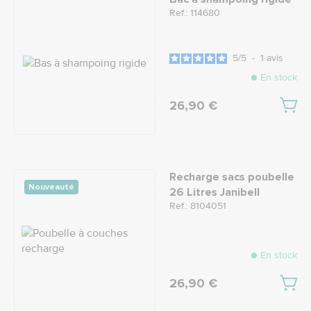
Ref.: 114680
5
/
5
-
1
avis
En stock
26,90 €
Recharge sacs poubelle
Nouveauté
26 Litres Janibell
Ref.: 8104051
En stock
26,90 €