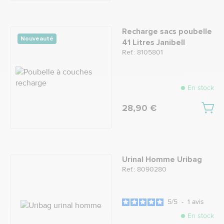
Recharge sacs poubelle
Nouveauté
41 Litres Janibell
Ref.: 8105801
En stock
28,90 €
Urinal Homme Uribag
Ref.: 8090280
5
/
5
-
1
avis
En stock