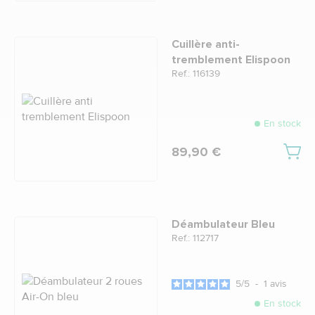
Cuillère anti-
tremblement Elispoon
Ref.: 116139
En stock
89,90 €
Déambulateur Bleu
Ref.: 112717
5
/
5
-
1
avis
En stock