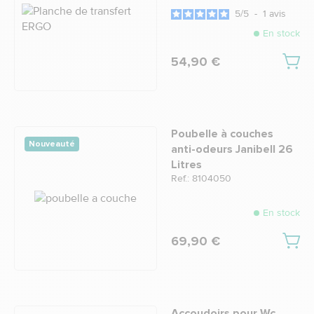
5
/
5
-
1
avis
En stock
54,90 €
Poubelle à couches
Nouveauté
anti-odeurs Janibell 26
Litres
Ref.: 8104050
En stock
69,90 €
Accoudoirs pour Wc