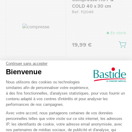
COLD 40 x 30 cm
Ref.: 112049
En stock
19,99 €
Tasse handycup
Ref.: 8052165
En stock
21,49 €