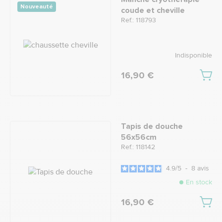
Nouveauté
coude et cheville
Ref.: 118793
Indisponible
16,90 €
Tapis de douche
56x56cm
Ref.: 118142
4.9
/
5
-
8
avis
En stock
16,90 €