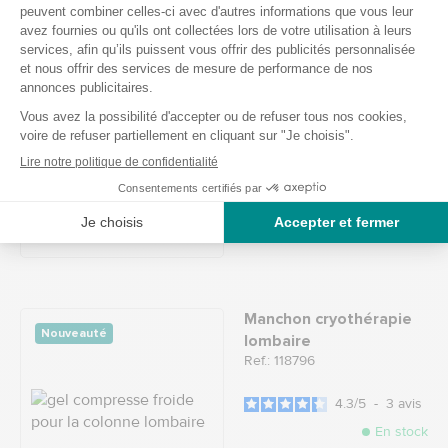
Support de canne Jive
Ref.: 118093
3
/
5
-
2
avis
En stock
21,50 €
Manchon cryothérapie
Nouveauté
lombaire
Ref.: 118796
4.3
/
5
-
3
avis
En stock