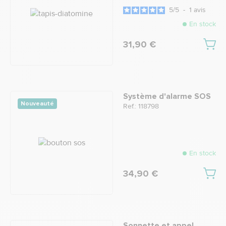
5
/
5
-
1
avis
En stock
31,90 €
Système d'alarme SOS
Nouveauté
Ref.: 118798
En stock
34,90 €
Sonnette et appel