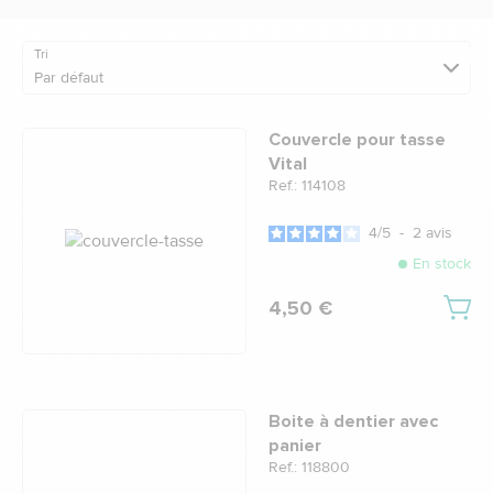
Tri
Par défaut
Couvercle pour tasse
Vital
Ref.: 114108
4
/
5
-
2
avis
En stock
4,50 €
Boite à dentier avec
panier
Ref.: 118800