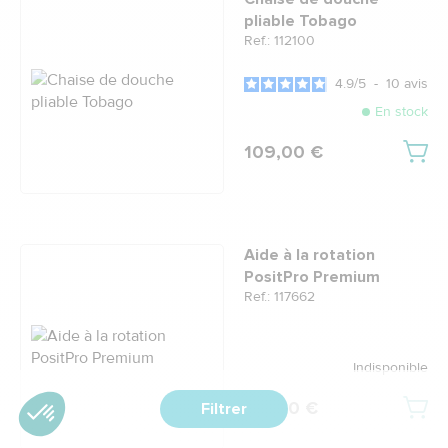
pliable Tobago
Ref.: 112100
4.9
/
5
-
10
avis
En stock
109,00 €
Aide à la rotation
PositPro Premium
Ref.: 117662
Indisponible
115,00 €
Filtrer