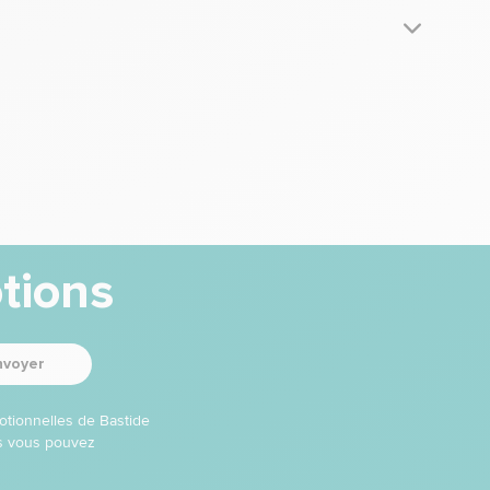
tions
nvoyer
otionnelles de Bastide
ns vous pouvez