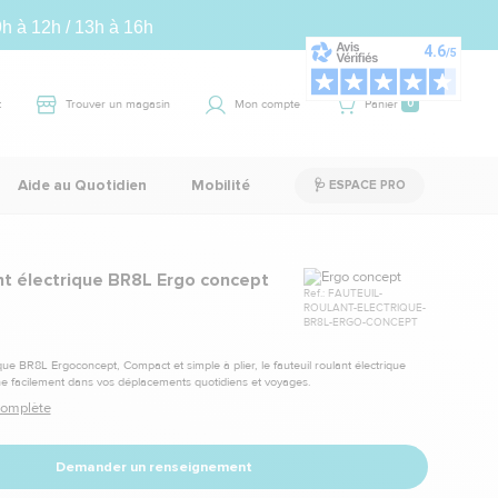
9h à 12h / 13h à 16h
t
Trouver un magasin
Mon compte
Panier
0
Aide au Quotidien
Mobilité
🩺 ESPACE PRO
Marque
ant électrique BR8L Ergo concept
Ref.: FAUTEUIL-
ROULANT-ELECTRIQUE-
BR8L-ERGO-CONCEPT
ique BR8L Ergoconcept, Compact et simple à plier, le fauteuil roulant électrique
facilement dans vos déplacements quotidiens et voyages.
 complète
Demander un renseignement