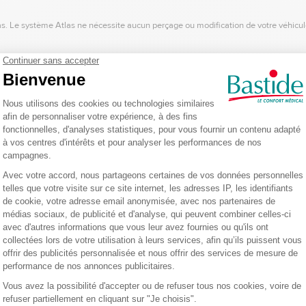
las. Le système Atlas ne nécessite aucun perçage ou modification de votre véhicu
s fauteuils roulants électriques. Elles tournent dans tous les sens et permettent
rrière.
de rangement. S’ouvre d’une main.
pour déposer une veste, un sac à main ou un sac à dos.
oderne et son écran LCD intégré.