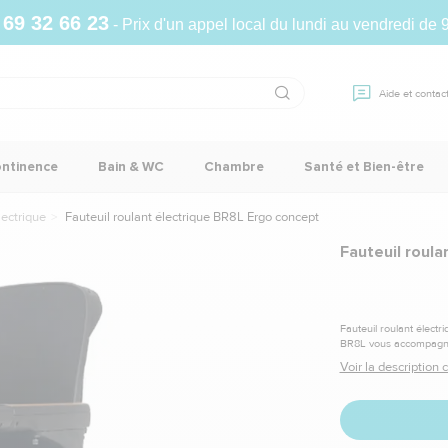
 69 32 66 23
- Prix d'un appel local du lundi au vendredi de 
Aide et contac
ontinence
Bain & WC
Chambre
Santé et Bien-être
lectrique
Fauteuil roulant électrique BR8L Ergo concept
Fauteuil roul
Fauteuil roulant électr
BR8L vous accompagne 
Voir la description