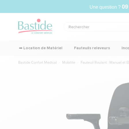
09
Une question ?
➡️ Location de Matériel
Fauteuils releveurs
Inc
Bastide Confort Médical
Mobilité
Fauteuil Roulant : Manuel et É