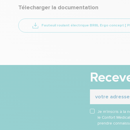
Télecharger la documentation
Fauteuil roulant électrique BR8L Ergo concept
[ 
Receve
Je m’inscris à la
le Confort Médica
prendre connaissa