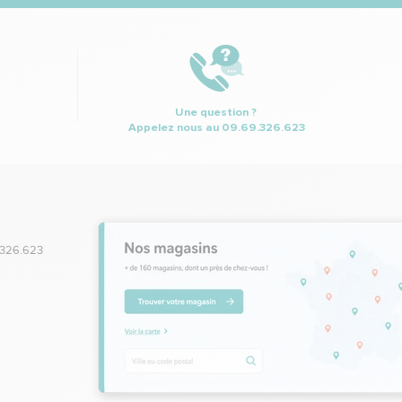
Une question ?
Appelez nous au
09.69.326.623
.326.623
,