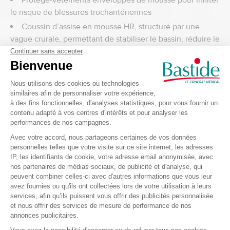
Protège-vêtements enveloppés de mousse pour limiter
le risque de blessures trochantériennes
Coussin d’assise en mousse HR, structuré par une
vague crurale, permettant de stabiliser le bassin, réduire le
cisaillement et répartir les pressions de manière optimale
Repose-jambes articulés avec appuis-mollets
rembourrés et système de serrage doux pour plus de
confort lors de la manipulation
Ergonomie et innovation brevetée
Au-delà du confort, le Weely Original se distingue par une
ingénierie de pointe :
Bascule d’assise de 35°, fluide et assistée par un
système de vérins doublés travaillant en opposition
(mécanisme breveté), garantissant un confort optimal pour
l’utilisateur et le manipulateur.
Dossier inclinable jusqu’à 30° pour varier les positions
et soulager les points de pression.
Tous les éléments du soutien du corps sont