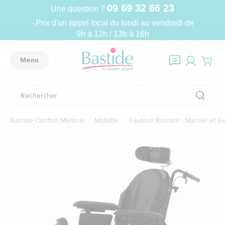
09 69 32 66 23
Une question ?
- Prix d'un appel local du lundi au vendredi de
9h à 12h / 13h à 16h
Menu
Bastide Confort Médical
Mobilité
Fauteuil Roulant : Manuel et Él