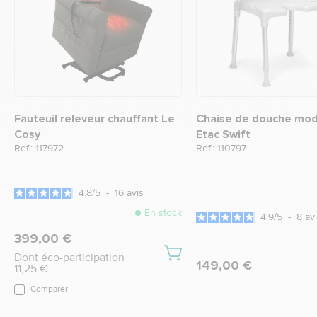
Fauteuil releveur chauffant Le
Chaise de douche mod
Cosy
Etac Swift
Ref.: 117972
Ref.: 110797
4.8
/
5
-
16
avis
En stock
4.9
/
5
-
8
av
399,00 €
Dont éco-participation
149,00 €
11,25 €
Comparer