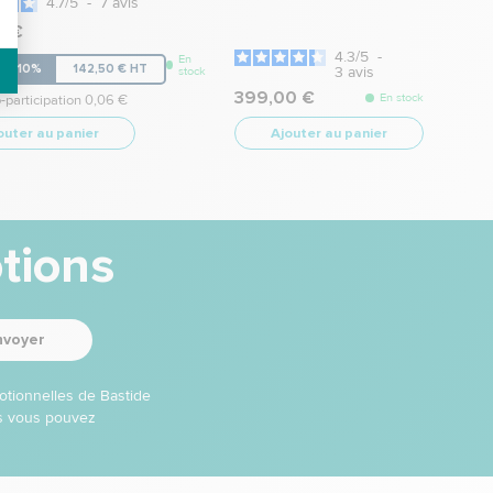
4.7
/
5
-
7
avis
0 €
4.3
/
5
-
En
ro -10%
142,50 € HT
3
avis
stock
399,00 €
En stock
-participation 0,06 €
outer au panier
Ajouter au panier
tions
nvoyer
otionnelles de Bastide
ns vous pouvez