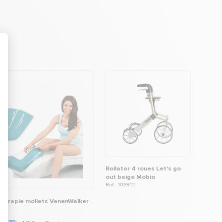
Rollator 4 roues Let's go
out beige Mobio
Ref.: 108912
hérapie mollets VenenWalker
70