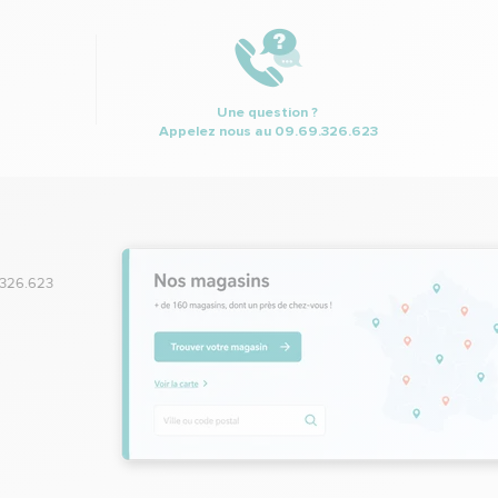
Une question ?
Appelez nous au
09.69.326.623
.326.623
,