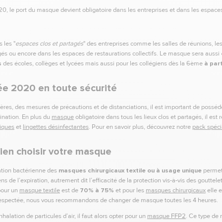
, le port du masque devient obligatoire dans les entreprises et dans les espac
 les "
espaces clos et partagés
" des entreprises comme les salles de réunions, les c
és ou encore dans les espaces de restaurations collectifs. Le masque sera aussi
s
des écoles, collèges et lycées mais aussi pour les collégiens dès la 6ème
à part
ée 2020 en toute sécurité
res, des mesures de précautions et de distanciations, il est important de posséd
ination. En plus du
masque
obligatoire dans tous les lieux clos et partagés, il es
liques
et
lingettes désinfectantes
. Pour en savoir plus, découvrez notre
pack spéci
bien choisir votre masque
ration bactérienne des
masques chirurgicaux textile ou à usage unique
permet
ns de l’expiration, autrement dit l’efficacité de la protection vis-à-vis des gouttel
pour un
masque textile
est de
70% à 75%
et pour les
masques chirurgicaux
elle 
it respectée, nous vous recommandons de changer de masque toutes les 4 heures.
nhalation de particules d’air, il faut alors opter pour un
masque FFP2
. Ce type de