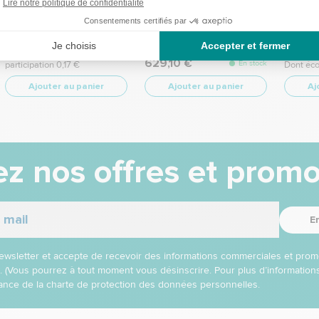
4.4
/
5
-
190,0
12
avis
149,00 €
1
/
5
-
2
avis
Prix p
En
Dont éco-
stock
629,10 €
En stock
participation 0,17 €
Dont éco
Ajouter au panier
Ajouter au panier
Aj
z nos offres et promo
E
 newsletter et accepte de recevoir des informations commerciales et prom
l. (Vous pourrez à tout moment vous désinscrire. Pour plus d’informatio
nce de la charte de protection des données personnelles.