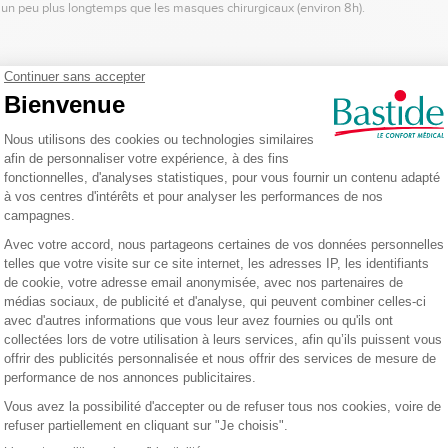
s un peu plus longtemps que les masques chirurgicaux (environ 8h).
Soldes
Coup de coeur
Vélo électrique Mini Bike
M1 Mini PPC de voyage
bras et jambes
autopilotée BMC
Ref.: 115181
Ref.: 117008
Pressot
Basic
Ref.: 1154