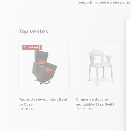
aérosols. Ils peuvent être porté
Top ventes
Chauffant 🌡
Fauteuil releveur chauffant
Chaise de douche
Le Cosy
modulable Etac Swift
Ref.: 117972
Ref.: 110797