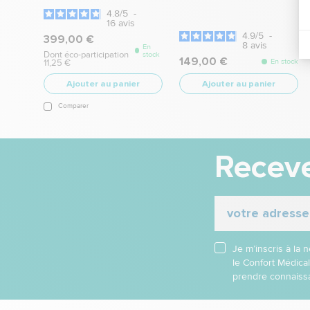
4.8
/
5
-
16
avis
4.9
/
5
-
399,00 €
8
avis
En
Dont éco-participation
stock
149,00 €
En stock
11,25 €
Ajouter au panier
Ajouter au panier
Comparer
Receve
Je m’inscris à la
le Confort Médica
prendre connaissa