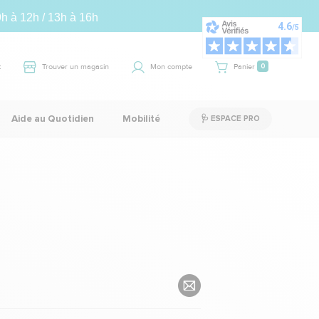
9h à 12h / 13h à 16h
t
Trouver un magasin
Mon compte
Panier
0
Aide au Quotidien
Mobilité
🩺 ESPACE PRO