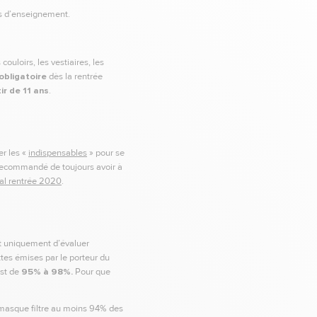
es d’enseignement.
ouloirs, les vestiaires, les
obligatoire
dès la rentrée
ir de 11 ans
.
er les «
indispensables
» pour se
t recommandé de toujours avoir à
al rentrée 2020
.
 uniquement d’évaluer
ettes émises par le porteur du
est de
95% à 98%.
Pour que
 masque filtre au moins 94% des