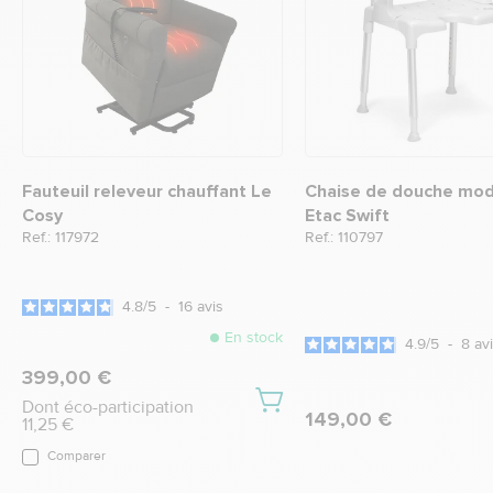
Fauteuil releveur chauffant Le
Chaise de douche mod
Cosy
Etac Swift
Ref.: 117972
Ref.: 110797
4.8
/
5
-
16
avis
En stock
4.9
/
5
-
8
av
399,00 €
Dont éco-participation
149,00 €
11,25 €
Comparer