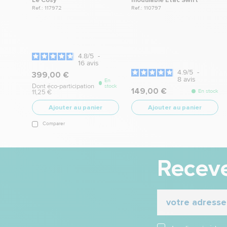
Le Cosy
modulable Etac Swift
Ref.: 117972
Ref.: 110797
4.8
/
5
-
16
avis
4.9
/
5
-
399,00 €
8
avis
En
Dont éco-participation
stock
149,00 €
En stock
11,25 €
Ajouter au panier
Ajouter au panier
Comparer
Receve