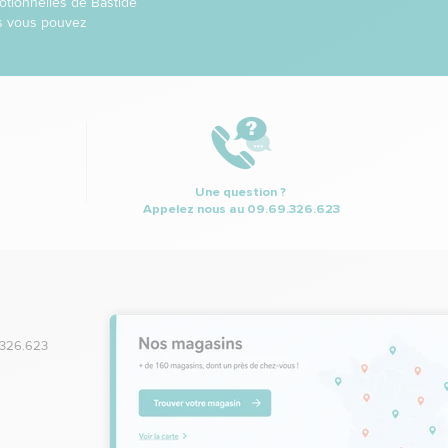
otionnelles de Bastide
ns vous pouvez
Une question ?
Appelez nous au
09.69.326.623
.326.623
,