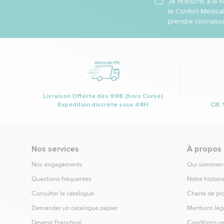
Je m’inscris à la
le Confort Médica
prendre connaissa
Livraison Offerte dès 99€ (hors Corse)
Expédition discrète sous 48H
CB, 
Nos services
À propos
Nos engagements
Qui sommes
Questions fréquentes
Notre histoir
Consulter le catalogue
Charte de pr
Demander un catalogue papier
Mentions lég
Devenir Franchisé
Conditions g