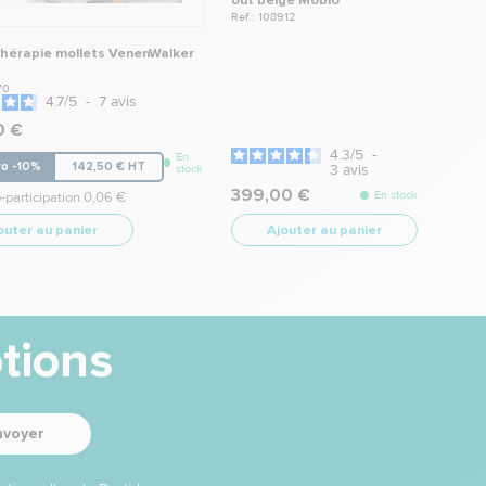
out beige Mobio
Ref.: 108912
hérapie mollets VenenWalker
70
4.7
/
5
-
7
avis
0 €
4.3
/
5
-
En
ro -10%
142,50 € HT
3
avis
stock
399,00 €
En stock
-participation 0,06 €
outer au panier
Ajouter au panier
tions
nvoyer