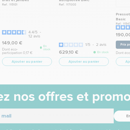
bras et jambes
autopilotée BMC
Ref.: 115181
Ref.: 117008
Pressot
Basic
Ref.: 1154
4.4
/
5
-
190,0
12
avis
149,00 €
1
/
5
-
2
avis
Prix p
En
Dont éco-
stock
629,10 €
En stock
participation 0,17 €
Dont éco
Ajouter au panier
Ajouter au panier
Aj
z nos offres et promo
E