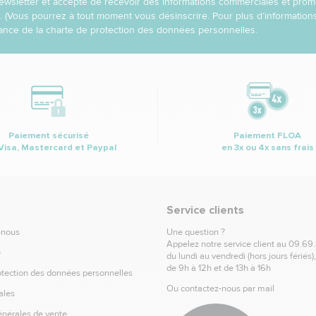
 newsletter et accepte de recevoir des informations commerciales et prom
l. (Vous pourrez à tout moment vous désinscrire. Pour plus d’informatio
nce de la charte de protection des données personnelles.
Paiement sécurisé
Paiement FLOA
Visa, Mastercard et Paypal
en 3x ou 4x sans frais
Service clients
-nous
Une question ?
Appelez notre service client au
09.69
e
du lundi au vendredi (hors jours fériés)
de 9h à 12h et de 13h à 16h
otection des données personnelles
Ou contactez-nous par mail
ales
énérales de vente