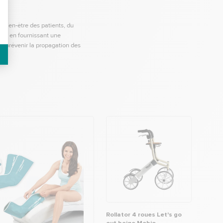
e bien-être des patients, du
ux, en fournissant une
 à prévenir la propagation des
Rollator 4 roues Let's go