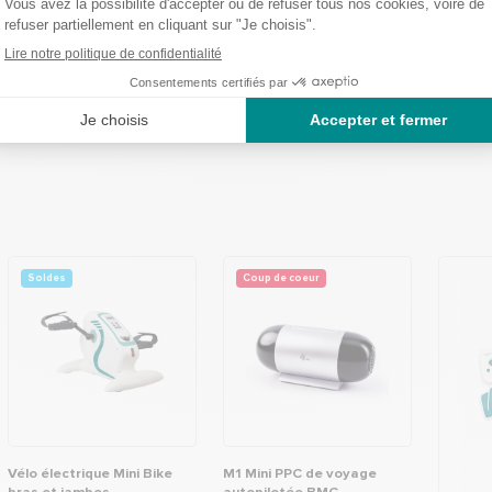
ère d'hygiène et de désinfection sont indispensables pour assurer la sécurité et l
urs dans les établissements de santé. En mettant en œuvre des protocoles rigoure
lant régulièrement les pratiques, les établissements de santé peuvent contribuer
s de santé de haute qualité pour tous.
Soldes
Coup de coeur
Vélo électrique Mini Bike
M1 Mini PPC de voyage