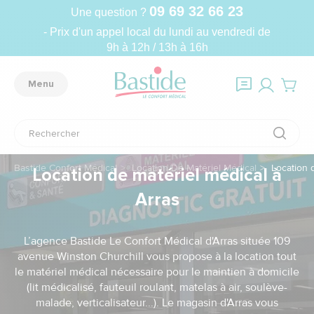
09 69 32 66 23
Une question ?
- Prix d'un appel local du lundi au vendredi de
9h à 12h / 13h à 16h
Menu
Bastide Confort Médical
Location De Matériel Médical
Location d
Location de matériel médical à
Arras
L’agence Bastide Le Confort Médical d'Arras située 109
avenue Winston Churchill vous propose à la location tout
le matériel médical nécessaire pour le maintien à domicile
(lit médicalisé, fauteuil roulant, matelas à air, soulève-
malade, verticalisateur...). Le magasin d'Arras vous