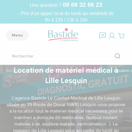
09 69 32 66 23
Une question ?
- Prix d'un appel local du lundi au vendredi de
9h à 12h / 13h à 16h
Menu
Location de matériel médical à
Bastide Confort Médical
Location De Matériel Médical
Location d
Lille Lesquin
L’agence Bastide Le Confort Médical de Lille Lesquin
située au 39 Route de Douai 59810 Lesquin vous propose
à la location tout le matériel médical nécessaire pour le
maintien à domicile (lit médicalisé, fauteuil roulant,
matelas à air, soulève-malade, verticalisateur...). Le
magasin de Lille Lesquin vous accueille du lundi au