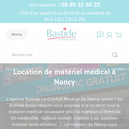
09 69 32 66 23
Une question ?
- Prix d'un appel local du lundi au vendredi de
9h à 12h / 13h à 16h
Menu
Bastide Confort Médical
Location De Matériel Médical
Location d
Location de matériel médical à
Nancy
L’agence Bastide Le Confort Médical de Nancy située 1 bis
avenue Emile Haquin vous propose à la location tout le
matériel médical nécessaire pour le maintien à domicile
(lit médicalisé, fauteuil roulant, matelas à air, soulève-
malade, verticalisateur...). Le magasin de Nancy vous