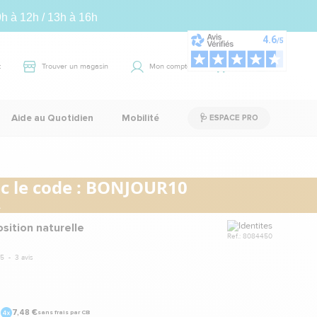
9h à 12h / 13h à 16h
t
Trouver un magasin
Mon compte
Panier
0
Aide au Quotidien
Mobilité
🩺 ESPACE PRO
 le code :
BONJOUR10
.
Marque
sition naturelle
Ref.: 8084450
5
-
3
avis
7,48 €
u
sans frais par CB