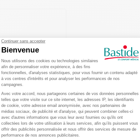
appui acier chromé
 la fiche