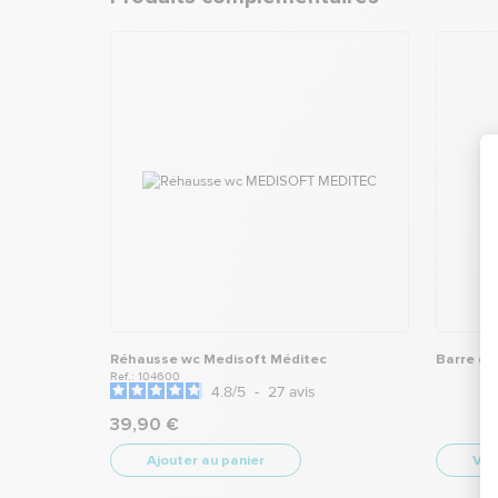
Réhausse wc Medisoft Méditec
Barre d'
Ref.: 104600
4.8
/
5
-
27
avis
39,90 €
Ajouter au panier
Voir