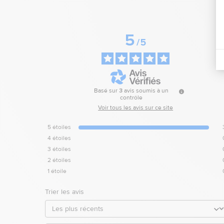
5
/
5
Basé sur
3
avis soumis à un
contrôle
Voir tous les avis sur ce site
5
étoiles
4
étoiles
3
étoiles
2
étoiles
1
étoile
Trier les avis