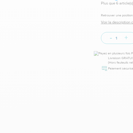
Plus que 6 article(s)
Retrouver une position p
Voir la description
-
+
Livraison GRATUI
(Hors fauteuils re
Paiement sécurisé