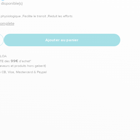
 disponible(s)
hysiologique ,Facilite le transit ,Réduit les efforts
 complète
Ajouter au panier
TE dès
99€
d’achat*
leveurs et produits hors gabarit)
 CB, Visa, Mastercard & Paypal