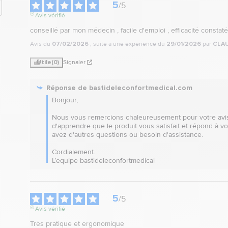
5
/
5
Avis vérifié
conseillé par mon médecin , facile d'emploi , efficacité constat
Avis du
07/02/2026
, suite à une expérience du
29/01/2026
par
CLAU
Utile
(0)
Signaler
Réponse de
bastideleconfortmedical.com
Bonjour,

Nous vous remercions chaleureusement pour votre avis 
d'apprendre que le produit vous satisfait et répond à vo
avez d'autres questions ou besoin d'assistance.

Cordialement.

L’équipe bastideleconfortmedical
5
/
5
Avis vérifié
Très pratique et ergonomique