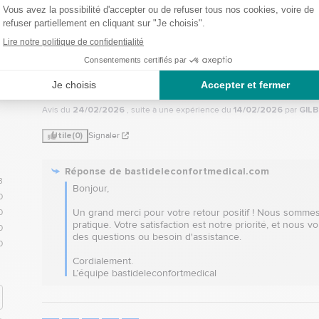
5
/
5
Avis vérifié
pratique
Avis du
24/02/2026
, suite à une expérience du
14/02/2026
par
GILB
Utile
(0)
Signaler
Réponse de
bastideleconfortmedical.com
3
Bonjour,

0
Un grand merci pour votre retour positif ! Nous sommes
0
pratique. Votre satisfaction est notre priorité, et nous
0
des questions ou besoin d'assistance.

0
Cordialement.

L’équipe bastideleconfortmedical