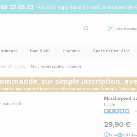
 69 32 66 23
- Prix d'un appel local du lundi au vendredi de 
Aide et contac
ontinence
Bain & WC
Chambre
Santé et Bien-être
eur WC adulte
Marchepied position naturelle
commande, sur simple inscription, avec
*remise non cumulable avec les offres en cours et hors Fauteuils Releveurs
Marchepied po
L'unité
5
/
29,90 €
9,97 €
Payez
o