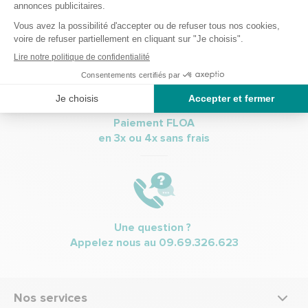
Paiement sécurisé
CB, Visa, Mastercard et Paypal
Paiement FLOA
en 3x ou 4x sans frais
Une question ?
Appelez nous au
09.69.326.623
Nos services