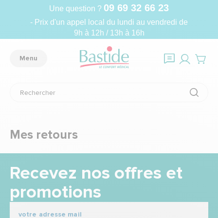
09 69 32 66 23
Une question ?
- Prix d'un appel local du lundi au vendredi de
9h à 12h / 13h à 16h
Menu
Mes retours
Recevez nos offres et
promotions