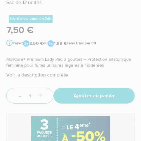
Sac de 12 unités
Livré chez vous en 24h
7,50 €
2,50 €
1,88 €
Payez
ou
sans frais par CB
MoliCare® Premium Lady Pad 3 gouttes – Protection anatomique
féminine pour fuites urinaires légères à modérées
Voir la description complète
-
+
Ajouter au panier