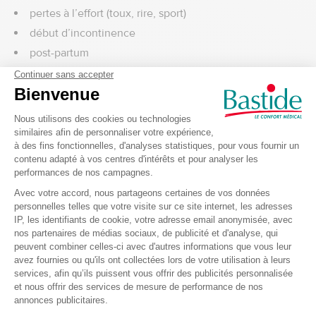
pertes à l’effort (toux, rire, sport)
début d’incontinence
post-partum
ménopause
Absorption 3 gouttes : idéale pour les petites à
moyennes fuites
Le niveau 3 gouttes correspond à une absorption
modérée, parfaitement adaptée aux besoins du quotidien
:
absorption rapide des petites fuites
maintien au sec efficace
sécurité sans surépaisseur
Discrétion maximale : une protection invisible