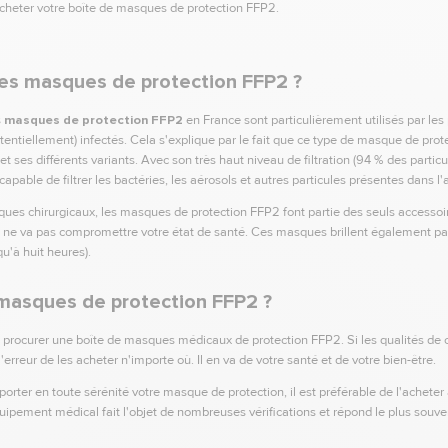
cheter votre boîte de masques de protection FFP2.
es masques de protection FFP2 ?
s
masques de protection FFP2
en France sont particulièrement utilisés par les
tentiellement) infectés. Cela s'explique par le fait que ce type de masque de prote
et ses différents variants. Avec son très haut niveau de filtration (94 % des partic
able de filtrer les bactéries, les aérosols et autres particules présentes dans l'a
ues chirurgicaux, les masques de protection FFP2 font partie des seuls accessoi
la ne va pas compromettre votre état de santé. Ces masques brillent également par
u'à huit heures).
 masques de protection FFP2 ?
procurer une boîte de masques médicaux de protection FFP2. Si les qualités de 
rreur de les acheter n'importe où. Il en va de votre santé et de votre bien-être.
porter en toute sérénité votre masque de protection, il est préférable de l'acheter
uipement médical fait l'objet de nombreuses vérifications et répond le plus souv