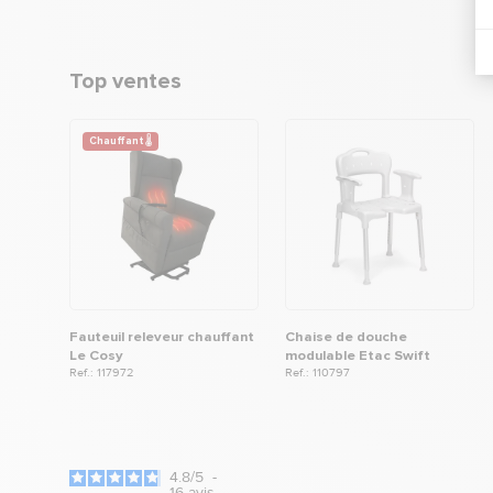
Top ventes
Chauffant 🌡
Fauteuil releveur chauffant
Chaise de douche
Le Cosy
modulable Etac Swift
Ref.: 117972
Ref.: 110797
4.8
/
5
-
16
avis