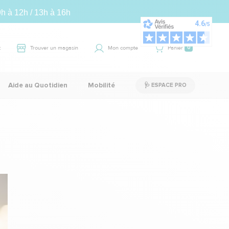
9h à 12h / 13h à 16h
t
Trouver un magasin
Mon compte
Panier
0
Aide au Quotidien
Mobilité
🩺 ESPACE PRO