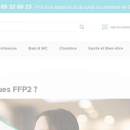
 69 32 66 23
- Prix d'un appel local du lundi au vendredi de 
Aide et contac
ontinence
Bain & WC
Chambre
Santé et Bien-être
ues FFP2 ?