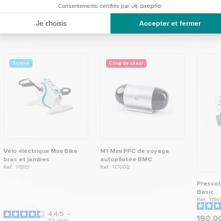
Soldes
Coup de coeur
Vélo électrique Mini Bike
M1 Mini PPC de voyage
bras et jambes
autopilotée BMC
Ref.: 115181
Ref.: 117008
Pressot
Basic
Ref.: 1154
4.4
/
5
-
190,0
12
avis