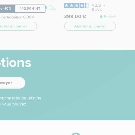
4.3
/
5
-
En
ro -10%
142,50 € HT
3
avis
stock
399,00 €
En stock
-participation 0,06 €
outer au panier
Ajouter au panier
tions
nvoyer
otionnelles de Bastide
ns vous pouvez