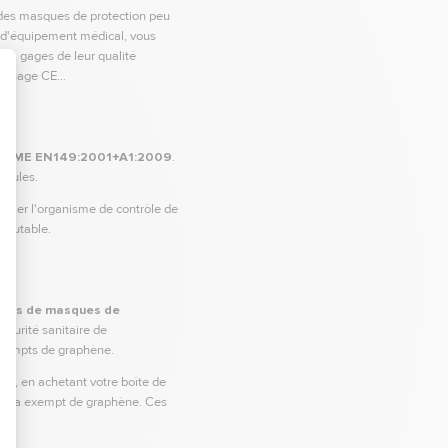
 des masques de protection peu
e d'équipement médical, vous
es, gages de leur qualité
marquage CE…
 NORME EN149:2001+A1:2009
.
icules.
ifier l'organisme de contrôle de
iscutable.
lions de masques de
écurité sanitaire de
exempts de graphène.
ré, en achetant votre boîte de
l sera exempt de graphène. Ces