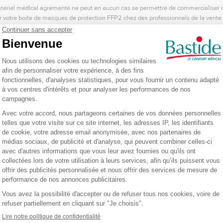
matériel médical agrémenté ne peut en aucun cas se permettre de commercialiser
ter votre boîte de masques de protection FFP2 chez des professionnels de la vent
 qualité et de la santé. Ces masques de protection remplissent de nombreux critèr
ts, la conformité à la NORME EN149:2001+A1:2009, l'absence de graphène, le 
ction conformes à la NORME EN149:2001+A1:2009
2
en vente chez un spécialiste de matériel médical sont
tous conformes à la
ls de protection respiratoire ou encore les demi-masques filtrants contre les part
conformes à cette norme portent le marquage CE et un numéro qui permet d'ident
 cette mention sur un masque de protection FFP2 est donc un gage de qualité ind
ans les masques de protection
asques de protection FFP2 contenaient du graphène. En mai 2021,
près de 17 mil
tance avaient été rappelés en attendant l'avis de l'Anses (Agence nationale de s
ent et du travail). L'Agence a finalement recommandé d'opter pour des masques 
 propriétés virucides est potentiellement dangereuse pour la santé. Soyez rassu
ès d'un spécialiste de la vente de matériel médical, vous avez l'assurance qu'i
nsi votre santé.