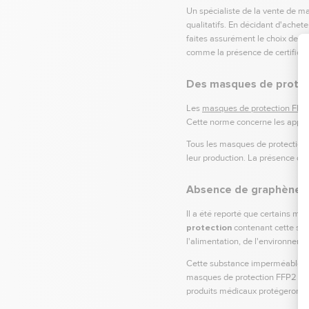
Un spécialiste de la vente de 
qualitatifs. En décidant d'ache
faites assurément le choix de la
comme la présence de certifica
Des masques de prote
Les
masques de protection FFP
Cette norme concerne les apparei
Tous les masques de protection 
leur production. La présence de
Absence de graphène d
Il a été reporté que certains m
protection
contenant cette subs
l'alimentation, de l'environnem
Cette substance imperméable aux
masques de protection FFP2 aupr
produits médicaux protégeront ai