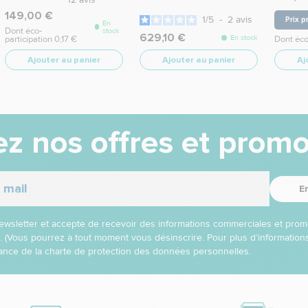
149,00 €
1
/
5
-
2
avis
Prix p
En
Dont éco-
stock
629,10 €
En stock
participation 0,17 €
Dont éco
Ajouter au panier
Ajouter au panier
Aj
z nos offres et promo
E
 newsletter et accepte de recevoir des informations commerciales et prom
l. (Vous pourrez à tout moment vous désinscrire. Pour plus d’informatio
nce de la charte de protection des données personnelles.