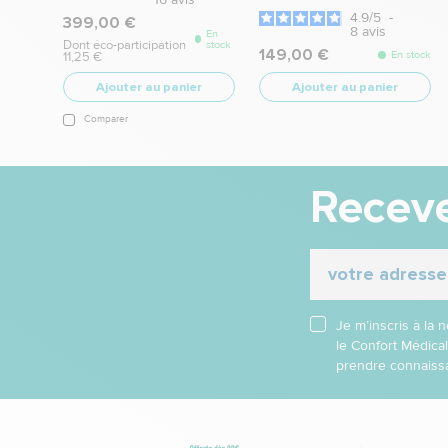
4.9
/
5
-
399,00 €
8
avis
En
Dont éco-participation
stock
149,00 €
En stock
11,25 €
Ajouter au panier
Ajouter au panier
Comparer
Receve
Je m’inscris à la
le Confort Médica
prendre connaissa