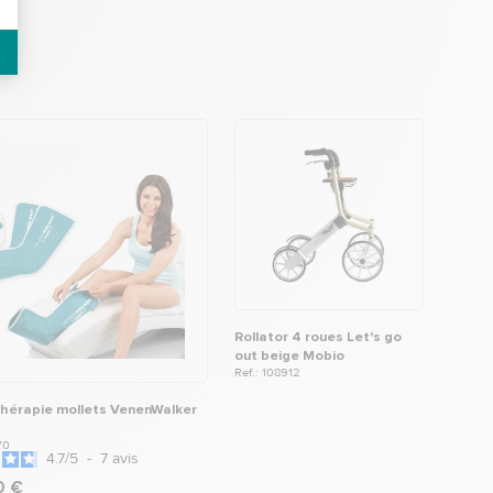
Rollator 4 roues Let's go
out beige Mobio
Ref.: 108912
hérapie mollets VenenWalker
70
4.7
/
5
-
7
avis
0 €