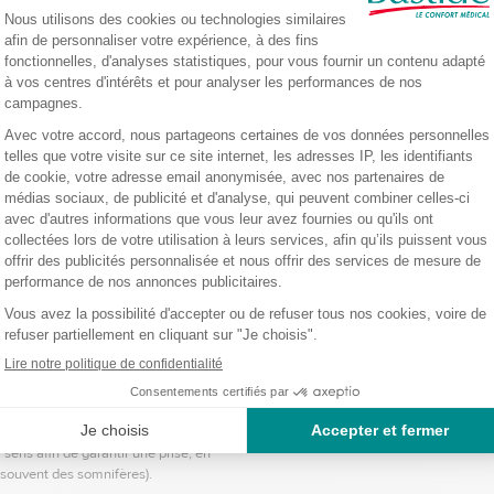
rmeture aimantée lui confère une facilité de manipulation et une meilleure sécurité
rise en main.
 médicaux comme vos ordonnances.
emainier Cardio Pilbox Rose poudré ou Gris
rnée !
chacun (matin, midi, soir, nuit) : chaque case (correspondant à 1 prise) peut conte
rtes.
 sens afin de garantir une prise, en
(souvent des somnifères).