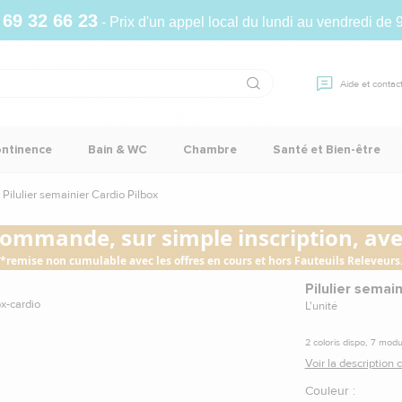
 69 32 66 23
- Prix d'un appel local du lundi au vendredi de 
Aide et contac
ontinence
Bain & WC
Chambre
Santé et Bien-être
Pilulier semainier Cardio Pilbox
commande, sur simple inscription, avec
*remise non cumulable avec les offres en cours et hors Fauteuils Releveurs
Pilulier semai
L'unité
2 coloris dispo, 7 mod
Voir la description
Couleur :