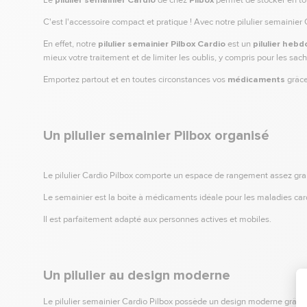
Le
pilulier semainier
Cardio
de chez
Pilbox
permet de stocker en t
C'est l'accessoire compact et pratique ! Avec notre pilulier semainier
En effet, notre
pilulier semainier Pilbox Cardio
est un
pilulier heb
mieux votre traitement et de limiter les oublis, y compris pour les sach
Emportez partout et en toutes circonstances vos
médicaments
grâce
Un pilulier semainier Pilbox organisé
Le pilulier Cardio Pilbox comporte un espace de rangement assez grand
Le semainier est la boîte à médicaments idéale pour les maladies ca
Il est parfaitement adapté aux personnes actives et mobiles.
Un pilulier au design moderne
Le pilulier semainier Cardio Pilbox possède un design moderne grâce 