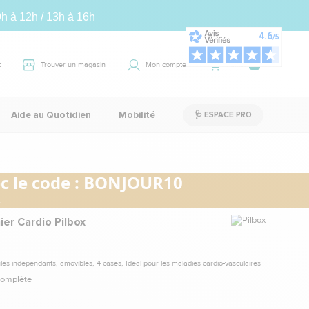
9h à 12h / 13h à 16h
t
Trouver un magasin
Mon compte
Panier
0
Aide au Quotidien
Mobilité
🩺 ESPACE PRO
 le code :
BONJOUR10
.
Marque
nier Cardio Pilbox
ules indépendants, amovibles, 4 cases, Idéal pour les maladies cardio-vasculaires
 complète