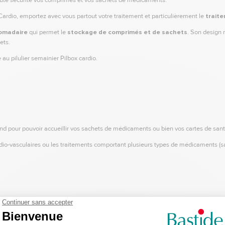
oute sécurité vos comprimés et vos sachets de médicaments.
 Cardio, emportez avec vous partout votre traitement et particulièrement le
traite
domadaire
qui permet le
stockage de comprimés et de sachets
. Son design 
ets.
 au pilulier semainier Pilbox cardio.
 pour pouvoir accueillir vos sachets de médicaments ou bien vos cartes de santé t
rdio-vasculaires ou les traitements comportant plusieurs types de médicaments (
à son look maroquinerie et son coloris tendance.