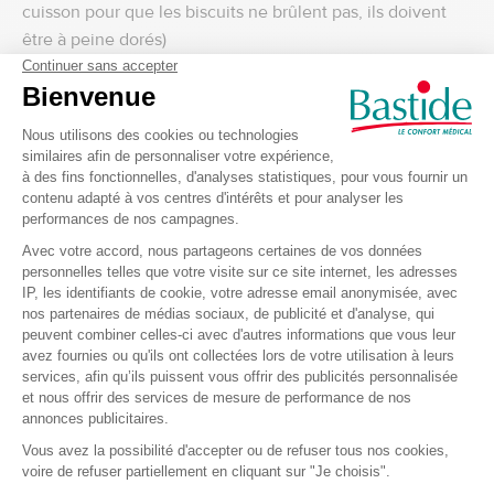
cuisson pour que les biscuits ne brûlent pas, ils doivent
être à peine dorés)
6: Laissez les refroidir puis
décorez-les
avec le feutre
alimentaire (il existe différents goûts et différentes
couleurs) en laissant libre cours à votre imagination.
Les roses des sables hivernales
Ingrédients pour 12 personnes
400g de chocolat noir
300g de céréales de préférence sans sucre
1 : Faites
fondre le chocolat
soit au bain-marie soit au
micro-onde en remuant
2 : Quand le chocolat est bien fondu,
mélangez-le aux
céréales