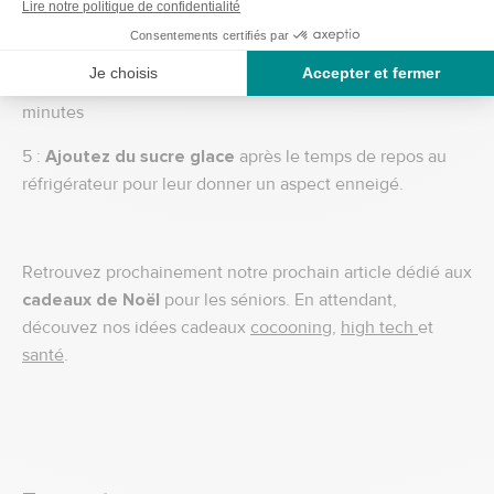
3 :
Formez des boules
et déposez les sur du papier
sulfurisé.
4 : Laissez-les
refroidir au réfrigérateur
au moins 30
minutes
5 :
Ajoutez du sucre glace
après le temps de repos au
réfrigérateur pour leur donner un aspect enneigé.
Retrouvez prochainement notre prochain article dédié aux
cadeaux de Noël
pour les séniors. En attendant,
découvez nos idées cadeaux
cocooning
,
high tech
et
santé
.