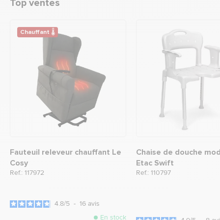
Top ventes
Chauffant 🌡
Fauteuil releveur chauffant Le
Chaise de douche mod
Cosy
Etac Swift
Ref.: 117972
Ref.: 110797
4.8
/
5
-
16
avis
En stock