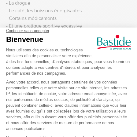
- La drogue
- Le café, les boissons énergisantes
- Certains médicaments
- Et une pratique sportive excessive
Quels sont symptômes et impacts de
l'arythmie cardiaque ?
Les arythmies peuvent causer une gamme de symptômes,
des palpitations et une fatigue inhabituelle à des douleurs
thoraciques et des syncopes.
Leur gravité peut varier largement, certaines nécessitant
un traitement médical immédiat.
Les causes de l'arythmie peuvent inclure des maladies
cardiaques, des déséquilibres électrolytiques, des
modifications du mode de vie ou l'utilisation de certains
médicaments.