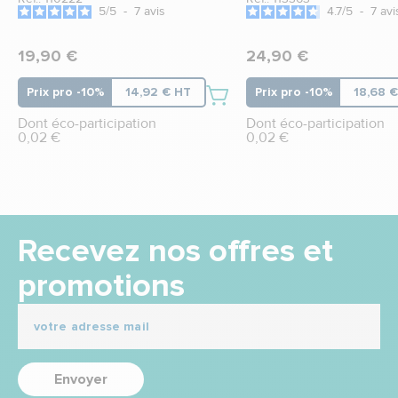
5
/
5
-
7
avis
4.7
/
5
-
7
avi
19,90 €
24,90 €
Prix pro -10%
14,92 € HT
Prix pro -10%
18,68 
Dont éco-participation
Dont éco-participation
0,02 €
0,02 €
Recevez nos offres et
promotions
Envoyer