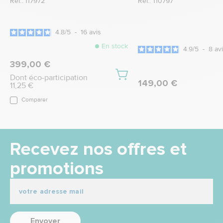
Ref.: 117972
Ref.: 110797
4.8
/
5
-
16
avis
En stock
4.9
/
5
-
8
av
399,00 €
Dont éco-participation
149,00 €
11,25 €
Comparer
Recevez nos offres et
promotions
Envoyer