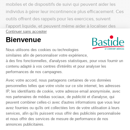
mobiles et de dispositifs de suivi qui peuvent aider les
individus à gérer leur incontinence plus efficacement. Ces
outils offrent des rappels pour les exercices, suivent
l'apport liquide, et peuvent même aider à localiser des
toilettes publiques lors de déplacements.
Vers une gestion plus autonome
L'objectif ultime dans la gestion de l'incontinence est de
vivre une vie pleine, sans être entravé par les
préoccupations et les limitations que cette condition peut
imposer. En adoptant une approche proactive, en
s'équipant des bons outils, et en s'entourant d'un réseau
de soutien, il est possible de renforcer l'autonomie et de
naviguer la vie quotidienne avec confiance et dignité.
L'incontinence ne définit pas qui vous êtes. Avec les
bonnes stratégies et un état d'esprit positif, il est tout à fait