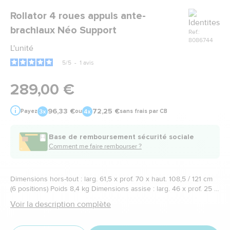
Marque
Rollator 4 roues appuis ante-
brachiaux Néo Support
Ref.:
8086744
L'unité
5
/
5
-
1
avis
289,00 €
96,33 €
72,25 €
Payez
ou
sans frais par CB
Base de remboursement sécurité sociale
Comment me faire rembourser ?
Dimensions hors-tout : larg. 61,5 x prof. 70 x haut. 108,5 / 121 cm
(6 positions) Poids 8,4 kg Dimensions assise : larg. 46 x prof. 25 x
haut. 54 cm Poids maximum supporté 136 kg
Voir la description complète