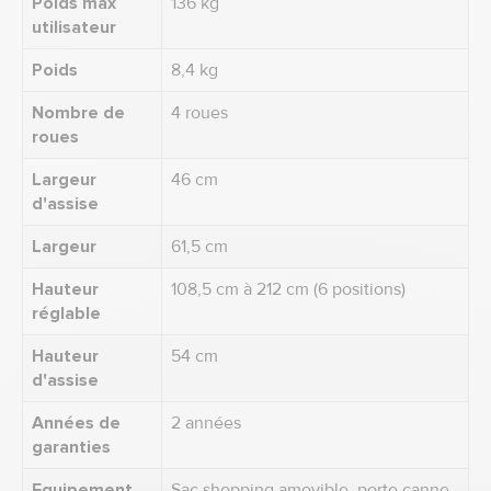
Poids max
136 kg
utilisateur
Poids
8,4 kg
Nombre de
4 roues
roues
Largeur
46 cm
d'assise
Largeur
61,5 cm
Hauteur
108,5 cm à 212 cm (6 positions)
réglable
Hauteur
54 cm
d'assise
Années de
2 années
garanties
Equipement
Sac shopping amovible, porte canne