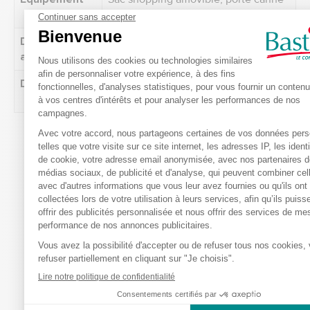
latéral
Dimensions
larg. 46 x prof. 25 x haut. 54 cm
assise
Dimensions
larg. 61,5 x prof. 70 x haut. 108,5 / 121
cm (6 positions)
5
5
/
/
5
Avis vérifié
Souffrant de BPCO sévère, j'é
la facilité de respirer et me 
appuyant les bras et pas seu
poignets sur un chariot Carr
Basé sur
1
avis soumis à un