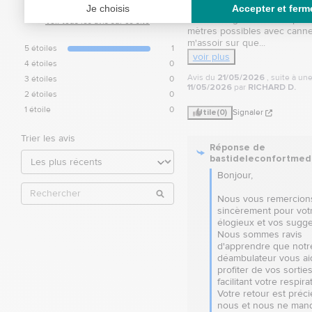
succès avec votre déambulate
contrôle
m'encourage à marcher plus l
Voir tous les avis sur ce site
mètres possibles avec canne
m'assoir sur que
...
5
étoiles
1
voir plus
4
étoiles
0
Avis du
21/05/2026
, suite à u
3
étoiles
0
11/05/2026
par
RICHARD D.
2
étoiles
0
1
étoile
0
Utile
(0)
Signaler
Trier les avis
Réponse de
bastideleconfortmed
Bonjour, 

Nous vous remercions
sincèrement pour votr
élogieux et vos sugges
Nous sommes ravis 
d'apprendre que notre
déambulateur vous aid
profiter de vos sorties
facilitant votre respirat
Votre retour est préci
nous et nous ne man