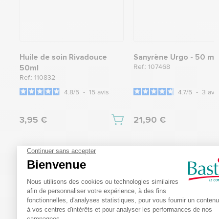
Huile de soin Rivadouce
Sanyrène Urgo - 50 ml
Ref.: 107468
50ml
Ref.: 110832
4.8
/
5
-
15
avis
4.7
/
5
-
3
avi
3,95 €
21,90 €
5
5
/
/
5
Avis vérifié
Correctes