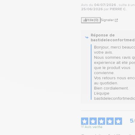
Avis du
04/07/2026
, suite à u
25/06/2026
par
PIERRE C.
Utile
(0)
Signaler
Réponse de
bastideleconfortmed
Bonjour, merci beauco
votre avis.  

Nous sommes ravis qu
expérience ait été posi
que le produit vous 
convienne.  

Vos retours nous enc
au quotidien.  

Bien cordialement.

L’équipe 
bastideleconfortmedic
5
/
Avis vérifié