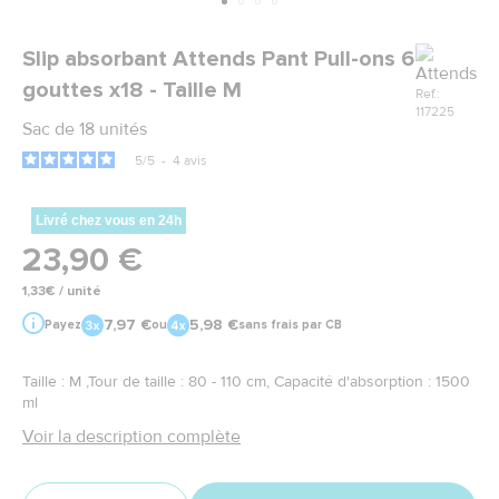
Marque
Slip absorbant Attends Pant Pull-ons 6
gouttes x18 - Taille M
Ref.:
117225
Sac de 18 unités
5
/
5
-
4
avis
Livré chez vous en 24h
23,90 €
1,33€ / unité
7,97 €
5,98 €
Payez
ou
sans frais par CB
Taille : M ,Tour de taille : 80 - 110 cm, Capacité d'absorption : 1500
ml
Voir la description complète