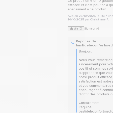
Ce produit en 6 et 10 gouttes
efficace et c'est pour cela que
absolument à ce produit.
Avis du
25/10/2025
, suite à u
14/10/2025
par
Christiane F.
Utile
(0)
Signaler
Réponse de
bastideleconfortmed
Bonjour,  

Nous vous remercions
sincèrement pour votr
positif et sommes ravis
d'apprendre que vous
notre produit efficace.
satisfaction est notre p
et vos commentaires 
encouragent à continu
d'offrir des produits de 
Cordialement.

L’équipe 
bastideleconfortmedi