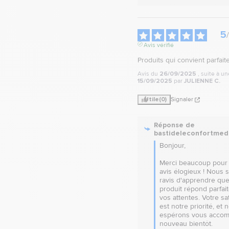
5
/
Avis vérifié
Produits qui convient parfai
Avis du
26/09/2025
, suite à u
15/09/2025
par
JULIENNE C.
Utile
(0)
Signaler
Réponse de
bastideleconfortmed
Bonjour,  

Merci beaucoup pour 
avis élogieux ! Nous 
ravis d'apprendre que
produit répond parfait
vos attentes. Votre sat
est notre priorité, et n
espérons vous accom
nouveau bientôt.  
