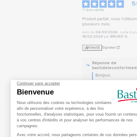
5
/
Avis vérifié
Produit parfait, nous l'utiliso
plusieurs mois.
Avis du
04/03/2026
, suite à u
18/02/2026
par
BRUNO G.
Utile
(0)
Signaler
Réponse de
bastideleconfortmed
Bonjour,

Un grand merci pour v
retour positif ! Nous 
ravis d'apprendre que
produit a su répondre 
attentes et qu'il vous 
accompagne depuis pl
mois. Votre satisfactio
notre priorité, et nous 
espérons continuer à 
servir au mieux.
