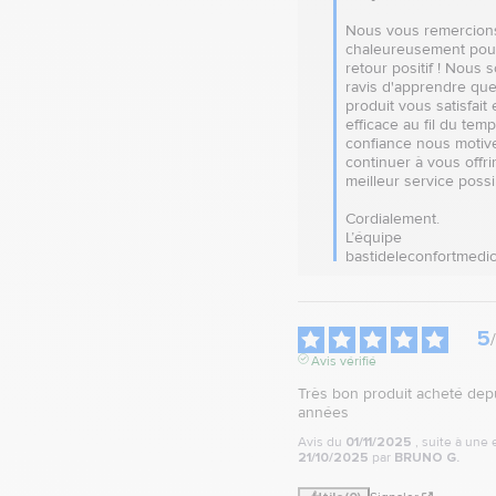
Nous vous remercions
chaleureusement pour
retour positif ! Nous 
ravis d'apprendre que
produit vous satisfait e
efficace au fil du temp
confiance nous motive
continuer à vous offrir 
meilleur service possib
Cordialement.

L’équipe 
bastideleconfortmedic
5
/
Avis vérifié
Très bon produit acheté depu
années
Avis du
01/11/2025
, suite à une
21/10/2025
par
BRUNO G.