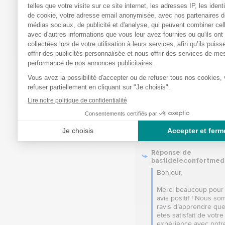
Cordialement.

L’équipe 
bastideleconfortmedic
5
/
Avis vérifié
Excellent
Avis du
08/01/2026
, suite à u
30/12/2025
par
Benjamin C.
Utile
(0)
Signaler
Réponse de
bastideleconfortmed
Bonjour,

Merci beaucoup pour 
avis positif ! Nous so
ravis d’apprendre que
êtes satisfait de votre 
expérience avec notre 