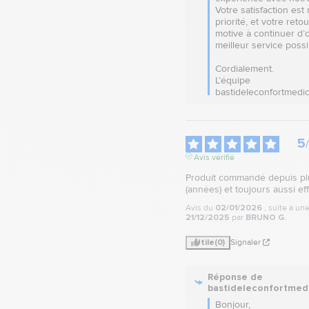
Votre satisfaction est 
priorité, et votre reto
motive à continuer d’off
meilleur service possib
Cordialement.

L’équipe 
bastideleconfortmedic
5
/
Avis vérifié
Produit commandé depuis plu
(années) et toujours aussi eff
Avis du
02/01/2026
, suite à u
21/12/2025
par
BRUNO G.
Utile
(0)
Signaler
Réponse de
bastideleconfortmed
Bonjour, 
