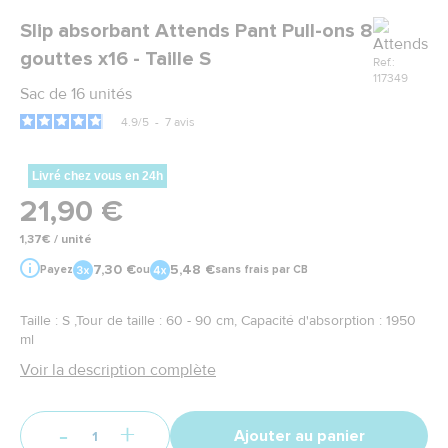
Marque
Slip absorbant Attends Pant Pull-ons 8
gouttes x16 - Taille S
Ref.:
117349
Sac de 16 unités
4.9
/
5
-
7
avis
Livré chez vous en 24h
21,90 €
1,37€ / unité
7,30 €
5,48 €
Payez
ou
sans frais par CB
Taille : S ,Tour de taille : 60 - 90 cm, Capacité d'absorption : 1950
ml
Voir la description complète
-
+
Ajouter au panier