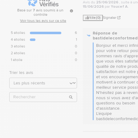
Avis du
25/06/2026
, suite à u
15/06/2026
par
Youcef A.
Basé sur
7
avis soumis à un
contrôle
Utile
(0)
Signaler
Voir tous les avis sur ce site
Réponse de
5
étoiles
6
bastideleconfortmed
4
étoiles
1
Bonjour et merci infin
3
étoiles
0
pour votre retour posit
2
étoiles
0
sommes ravis d'appre
1
étoile
0
que vous êtes satisfait
qualité de notre produi
satisfaction est notre p
Trier les avis
et vos encouragement
motivent à continuer d'o
meilleur service possib
N'hésitez pas à reveni
nous si vous avez d'au
questions ou besoin 
d'assistance.

L’équipe 
bastideleconfortmedic