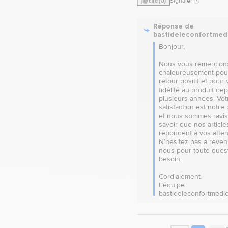
Utile
(0)
Signaler
Réponse de
bastideleconfortmed
Bonjour,

Nous vous remercions
chaleureusement pour
retour positif et pour v
fidélité au produit dep
plusieurs années. Votr
satisfaction est notre p
et nous sommes ravis
savoir que nos articles
répondent à vos attent
N’hésitez pas à reveni
nous pour toute quest
besoin.

Cordialement.

L’équipe 
bastideleconfortmedi