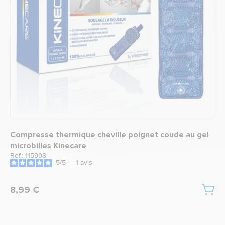
Compresse thermique cheville poignet coude au gel
C
microbilles Kinecare
m
Ref.: 115998
R
5
/
5
-
1
avis
8,99 €
1