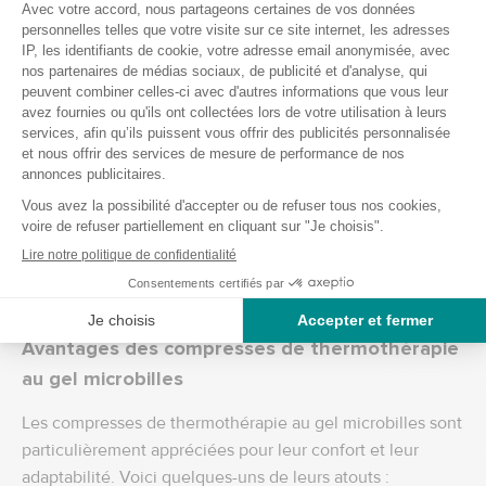
Avant une séance de sport : Appliquer une compresse
chaude sur les muscles avant l’entraînement peut aider à
préparer le corps et réduire les risques de contractures.
Après une journée stressante : Utiliser une compresse
chaude sur les épaules ou la nuque après le travail peut
relâcher les tensions accumulées et favoriser la détente.
En cas de courbatures : Appliquer une compresse froide
sur les muscles courbaturés, notamment après
Avantages des compresses de thermothérapie
au gel microbilles
Les compresses de thermothérapie au gel microbilles sont
particulièrement appréciées pour leur confort et leur
adaptabilité. Voici quelques-uns de leurs atouts :