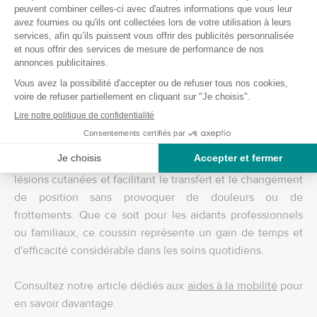
Matériau :
Polyuréthane respirant et imperméable
Coloris :
Gris
Entretien :
Déhoussable et désinfectable, facile à
nettoyer pour une utilisation durable.
L'aide à la rotation patient PositPro est spécialement
conçue pour améliorer le confort et la sécurité des soins
aux patients. Elle est particulièrement adaptée pour les
personnes alitées à long terme, aidant à prévenir les
lésions cutanées et facilitant le transfert et le changement
de position sans provoquer de douleurs ou de
frottements. Que ce soit pour les aidants professionnels
ou familiaux, ce coussin représente un gain de temps et
d'efficacité considérable dans les soins quotidiens.
Consultez notre article dédiés aux
aides à la mobilité
pour
en savoir davantage.