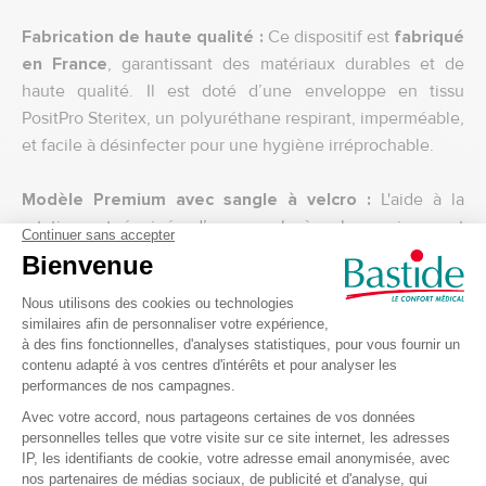
Fabrication de haute qualité :
Ce dispositif est
fabriqué
en France
, garantissant des matériaux durables et de
haute qualité. Il est doté d’une enveloppe en tissu
PositPro Steritex, un polyuréthane respirant, imperméable,
et facile à désinfecter pour une hygiène irréprochable.
Modèle Premium avec sangle à velcro :
L'aide à la
rotation est équipée d’une sangle à velcro qui permet
d’immobiliser le patient en position latérale. Cette sangle
se fixe solidement sur une barrière de lit, offrant ainsi un
maintien sécurisé durant les soins et manipulations.
Caractéristiques techniques :
Dimensions
:
Longueur 53 cm x Profondeur 43 cm x
Hauteur 12,5 cm