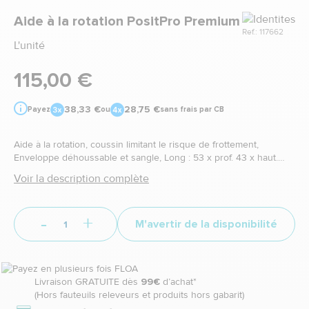
Marque
Aide à la rotation PositPro Premium
Ref.: 117662
L'unité
115,00 €
38,33 €
28,75 €
Payez
ou
sans frais par CB
Aide à la rotation, coussin limitant le risque de frottement,
Enveloppe déhoussable et sangle, Long : 53 x prof. 43 x haut.
12,5 cm.
Voir la description complète
-
+
M'avertir de la disponibilité
Livraison GRATUITE dès
99€
d’achat*
(Hors fauteuils releveurs et produits hors gabarit)