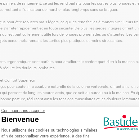
e paniers de rangement, ce qui les rend parfaits pour les sorties plus longues et les
 permettant à l'utilisateur de marcher plus longtemps sans se fatiguer.
us pour être robustes mais légers, ce qui les rend faciles à manœuvrer. Leurs frei
s'arrêter rapidement et en toute sécurité. De plus, les sièges intégrés offrent un
ce qui est particulièrement utile lors de longues promenades ou d'attentes. Les 
jets personnels, rendant les sorties plus pratiques et moins stressantes.
ts ergonomiques sont parfaits pour améliorer le confort quotidien à la maison ou
à réduire les douleurs lombaires.
et Confort Supérieur
s pour soutenir la courbure naturelle de la colonne vertébrale, offrant ainsi un co
x qui passent de longues heures assis, que ce soit au bureau ou à la maison. En 
bonne posture, réduisant ainsi les tensions musculaires et les douleurs lombaires
e haute qualité, comme la mousse à mémoire de forme, les coussins lombaires of
ipés de sangles ajustables pour rester en place, peu importe la chaise utilisée. En
e quel siège en une chaise ergonomique, améliorant ainsi votre confort et votre b