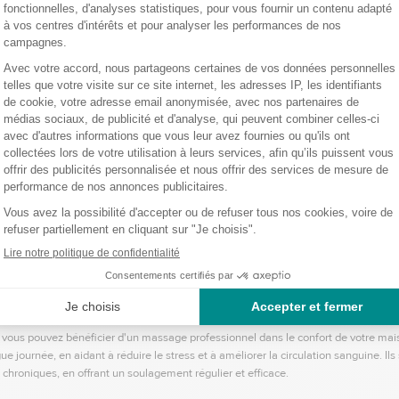
ouleurs et Tensions Musculaires
rgonomique peut considérablement réduire les douleurs et les tensions dans les bra
aide à répartir uniformément la pression exercée sur les muscles et les articulations
ement bénéfique pour les personnes qui passent de longues heures à travailler sur
urage une meilleure posture en maintenant les bras à une hauteur correcte et en
. Une bonne posture est essentielle pour prévenir les douleurs dorsales et cervica
ant les bras, le repose-bras aide à aligner correctement la colonne vertébrale, les
, découvrez notre gamme de fauteuils massants et coussins de massage. Offrez à
ulaire à domicile.
s Complets pour Soulager les Tensions
 équipements luxueux conçus pour offrir des massages complets, soulageant ainsi
 équipés de diverses fonctionnalités, telles que des programmes de massage per
s de pression ajustables.
, vous pouvez bénéficier d'un massage professionnel dans le confort de votre mais
 journée, en aidant à réduire le stress et à améliorer la circulation sanguine. Ils
chroniques, en offrant un soulagement régulier et efficace.