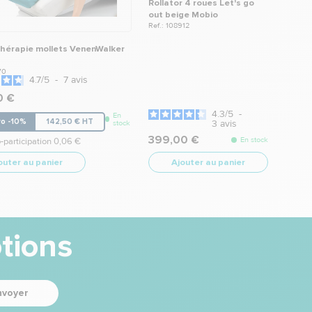
Rollator 4 roues Let's go
out beige Mobio
Ref.: 108912
hérapie mollets VenenWalker
70
4.7
/
5
-
7
avis
0 €
4.3
/
5
-
En
ro -10%
142,50 € HT
3
avis
stock
399,00 €
En stock
-participation 0,06 €
outer au panier
Ajouter au panier
tions
nvoyer