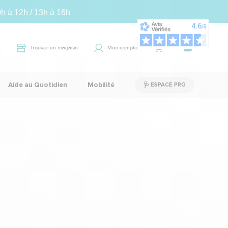
9h à 12h / 13h à 16h
t
Trouver un magasin
Mon compte
Panier
0
Aide au Quotidien
Mobilité
🩺 ESPACE PRO