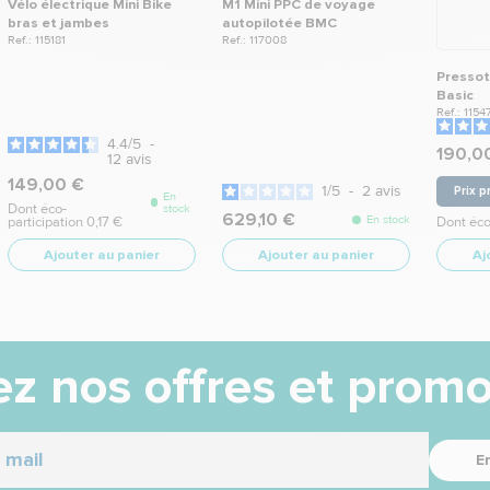
Vélo électrique Mini Bike
M1 Mini PPC de voyage
bras et jambes
autopilotée BMC
Ref.: 115181
Ref.: 117008
Pressot
Basic
Ref.: 1154
4.4
/
5
-
190,0
12
avis
149,00 €
1
/
5
-
2
avis
Prix p
En
Dont éco-
stock
629,10 €
En stock
participation 0,17 €
Dont éco
Ajouter au panier
Ajouter au panier
Aj
z nos offres et promo
E