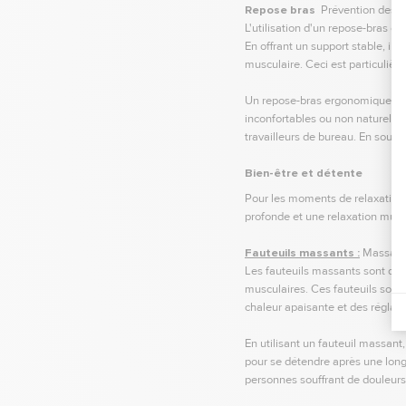
Repose bras
Prévention des D
L'utilisation d'un repose-bras e
En offrant un support stable, il 
musculaire. Ceci est particulièr
Un repose-bras ergonomique enco
inconfortables ou non naturelles
travailleurs de bureau. En souten
Bien-être et détente
Pour les moments de relaxation
profonde et une relaxation musc
Fauteuils massants :
Massage
Les fauteuils massants sont des
musculaires. Ces fauteuils sont
chaleur apaisante et des réglage
En utilisant un fauteuil massant
pour se détendre après une longue
personnes souffrant de douleurs 