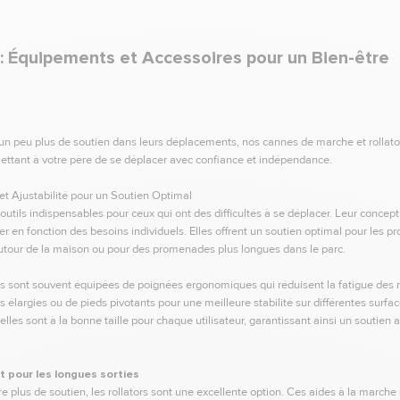
 : Équipements et Accessoires pour un Bien-être
un peu plus de soutien dans leurs déplacements, nos cannes de marche et rollators
ermettant à votre père de se déplacer avec confiance et indépendance.
et Ajustabilité pour un Soutien Optimal
tils indispensables pour ceux qui ont des difficultés à se déplacer. Leur concepti
liser en fonction des besoins individuels. Elles offrent un soutien optimal pour le
autour de la maison ou pour des promenades plus longues dans le parc.
sont souvent équipées de poignées ergonomiques qui réduisent la fatigue des m
largies ou de pieds pivotants pour une meilleure stabilité sur différentes surfac
lles sont à la bonne taille pour chaque utilisateur, garantissant ainsi un soutien 
t pour les longues sorties
e plus de soutien, les rollators sont une excellente option. Ces aides à la marche