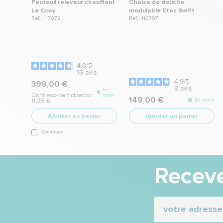
Fauteuil releveur chauffant
Chaise de douche
Le Cosy
modulable Etac Swift
Ref.: 117972
Ref.: 110797
4.8
/
5
-
16
avis
4.9
/
5
-
399,00 €
8
avis
En
Dont éco-participation
stock
149,00 €
En stock
11,25 €
Ajouter au panier
Ajouter au panier
Comparer
Receve