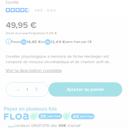
L'unité
4.6
/
5
-
8
avis
49,95 €
Dont éco-participation 0,05 €
16,65 €
12,49 €
Payez
ou
sans frais par CB
L'oreiller physiologique à mémoire de forme Herdegen est
composé de mousse viscoélastique et de charbon actif de
bambou. Sa technologie favorise la circulation de l'air et maximise
Voir la description complète
le confort en laissant une sensation de fraîcheur durant toute la
nui
-
+
Ajouter au panier
Livraison GRATUITE dès
99€
d’achat*