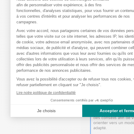
Utile
(0)
Signaler
Réponse de
bastideleconfortmed
Bonjour,

Merci d’avoir pris le t
partager votre avis.

Nous comprenons que
changement d’oreiller
nécessiter un temps 
d’adaptation et que la 
différence ne soit pas 
immédiatement perçue
ressenti peut varier se
habitudes de sommeil 
besoins de chacun.

Nous restons à votre 
disposition si vous so
des conseils afin de v
orienter vers un modè
adapté.
