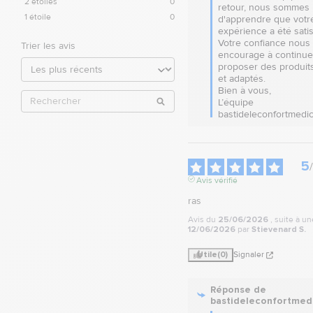
2
étoiles
0
retour, nous sommes r
1
étoile
0
d'apprendre que votre
expérience a été satisfa
Votre confiance nous 
Trier les avis
encourage à continuer
proposer des produits 
et adaptés.  

Bien à vous,

L’équipe 
bastideleconfortmedic
5
/
Avis vérifié
ras
Avis du
25/06/2026
, suite à u
12/06/2026
par
Stievenard S.
Utile
(0)
Signaler
Réponse de
bastideleconfortmed