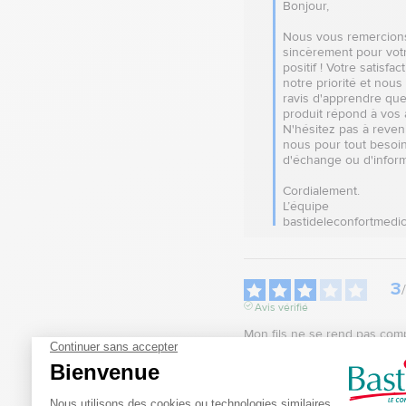
Bonjour, 

Nous vous remercions
sincèrement pour votr
positif ! Votre satisfact
notre priorité et nou
ravis d'apprendre que
produit répond à vos a
N'hésitez pas à reveni
nous pour tout besoin
d'échange ou d'informa
Cordialement.

L’équipe 
bastideleconfortmedic
3
/
Avis vérifié
Mon fils ne se rend pas comp
différence avec son ancien or
Avis du
04/06/2026
, suite à u
23/05/2026
par
NATACHA POU