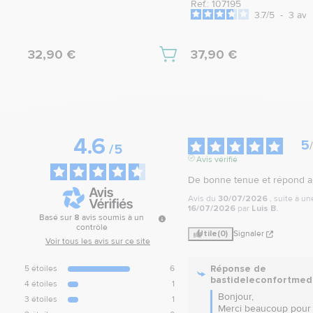
Ref.: 107195
3.7
/
5
-
3
avi
32,90 €
37,90 €
4.6
5
/
/
5
Avis vérifié
De bonne tenue et répond a
Avis du
30/07/2026
, suite à u
16/07/2026
par
Luis B.
Basé sur
8
avis soumis à un
contrôle
Utile
(0)
Signaler
Voir tous les avis sur ce site
Réponse de
5
étoiles
6
bastideleconfortmed
4
étoiles
1
Bonjour,  

3
étoiles
1
Merci beaucoup pour 