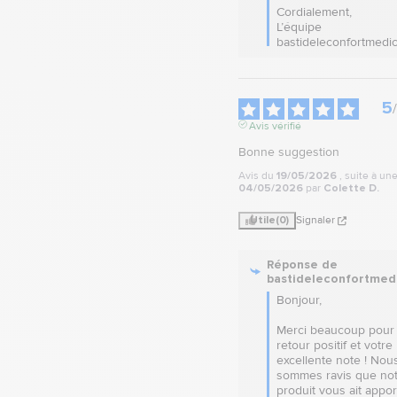
Cordialement,

L’équipe 
bastideleconfortmedic
5
/
Avis vérifié
Bonne suggestion
Avis du
19/05/2026
, suite à u
04/05/2026
par
Colette D.
Utile
(0)
Signaler
Réponse de
bastideleconfortmed
Bonjour,

Merci beaucoup pour 
retour positif et votre 
excellente note ! Nous
sommes ravis que not
produit vous ait apport