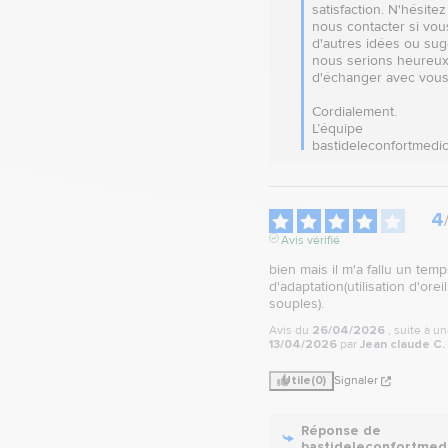
satisfaction. N'hésitez
nous contacter si vou
d'autres idées ou sugg
nous serions heureux
d'échanger avec vous.
Cordialement.

L’équipe 
bastideleconfortmedic
4
Avis vérifié
bien mais il m'a fallu un temps
d'adaptation(utilisation d'oreil
souples).
Avis du
26/04/2026
, suite à u
13/04/2026
par
Jean claude C.
Utile
(0)
Signaler
Réponse de
bastideleconfortmed