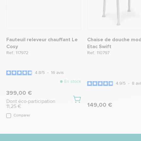
Fauteuil releveur chauffant Le
Chaise de douche mod
Cosy
Etac Swift
Ref.: 117972
Ref.: 110797
4.8
/
5
-
16
avis
En stock
4.9
/
5
-
8
av
399,00 €
Dont éco-participation
149,00 €
11,25 €
Comparer