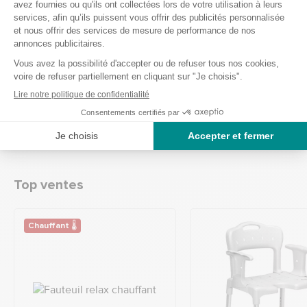
sciatique ou encore la fibromyalgie mais aussi de
détendre vos muscles
après un effort physique intense
ou une séance de
rééducation
afin d’éviter les
courbatures. Vos muscles sont également renforcés sans
sollicitées vos articulations. Vous pouvez utiliser cet
appareil à l’aide de votre smartphone et bénéficier de plus
de
100 programmes
différents pour accroitre votre bien-
être.
Top ventes
Chauffant 🌡