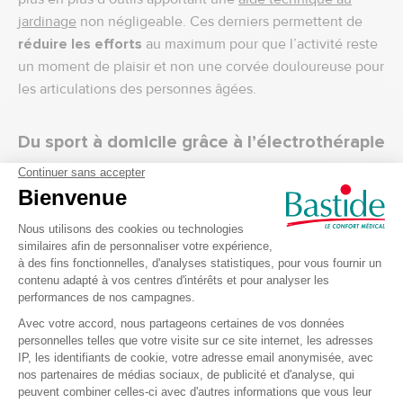
jardinage
non négligeable. Ces derniers permettent de
réduire les efforts
au maximum pour que l’activité reste
un moment de plaisir et non une corvée douloureuse pour
les articulations des personnes âgées.
Du sport à domicile grâce à l’électrothérapie
Si vous ne pouvez pas sortir pour pratiquer une activité
physique, il existe des astuces pour faire du tonifier vos
muscles en toute saison à domicile. L’
électrostimulation
est une technique consistant à envoyer des ondes
électrique dans votre corps de sorte à vous relaxer et
renforcer votre tonicité musculaire. D’abord réservée aux
athlètes, l’électrothérapie est finalement rendue
accessible à tous grâce à l’
électrostimulation
connectée.
L’appareil
Bluetens
vous permet de
soulager
vos douleurs
telles que l’arthrose, les tendinites, la