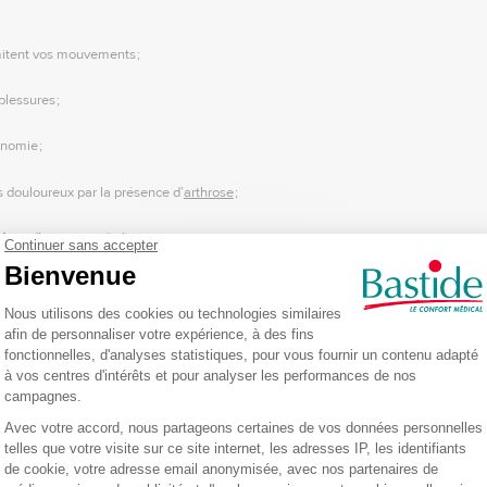
mitent vos mouvements ;
blessures ;
onomie ;
douloureux par la présence d’
arthrose
;
ts d’une activité physique et sportive ;
des technologies et l’augmentation du temps passé devant les écrans ;
orts motorisés.
 moins vous dépenser physiquement, créant un engrenage. Moins vous vous dép
plusieurs activité(s) devient difficile.