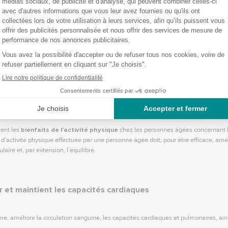
e d’un sport est-elle conseillée aux personnes âg
tre activité professionnelle peut être l’occasion de pratiquer, ou de reprendre, une
us souffrez d’ostéoporose, de diabète, ou si vous risquez de développer une
mala
rer sont conséquents.
cessus de vieillissement physiologique
ent les
bienfaits de l’activité physique
chez les personnes âgées concernant l
 d’activité physique effectuée par une personne âgée doit, pour être efficace, amél
laire et, par extension, l’équilibre.
ur et maintient les capacités cardiaques
re, améliore la circulation sanguine, les capacités cardiaques et pulmonaires, ai