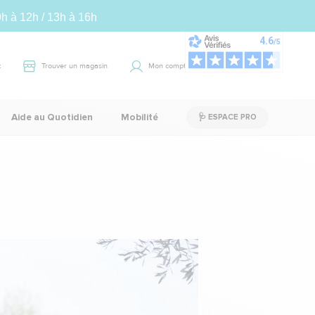
9h à 12h / 13h à 16h
t
Trouver un magasin
Mon compte
Panier
0
Aide au Quotidien
Mobilité
🩺 ESPACE PRO