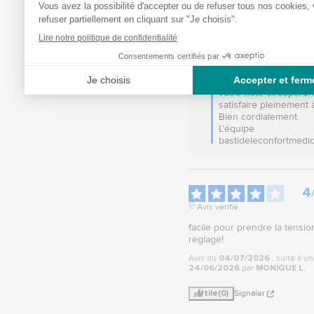
Nous sommes navrés 
votre expérience n'ait
entièrement satisfaisan
Merci pour votre retour,
précieux pour continue
améliorer nos produits.
Nous vous remercions
votre note et espéron
satisfaire pleinement à l
Bien cordialement.

L’équipe 
bastideleconfortmedic
4
Avis vérifié
facile pour prendre la tensio
règlage!
Avis du
04/07/2026
, suite à u
24/06/2026
par
MONIQUE L.
Utile
(0)
Signaler