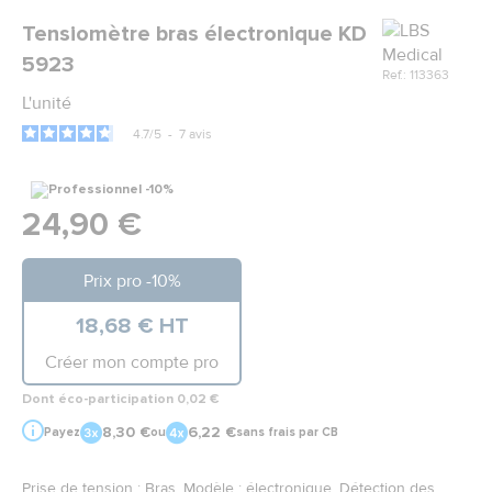
Marque
Tensiomètre bras électronique KD
5923
Ref.: 113363
L'unité
4.7
/
5
-
7
avis
24,90 €
Prix pro -10%
18,68 € HT
Créer mon compte pro
Dont éco-participation 0,02 €
8,30 €
6,22 €
Payez
ou
sans frais par CB
Prise de tension : Bras, Modèle : électronique, Détection des