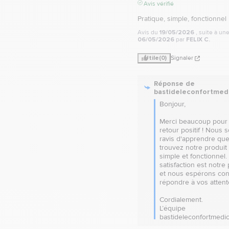
Avis vérifié
Pratique, simple, fonctionnel 
Avis du
19/05/2026
, suite à u
06/05/2026
par
FELIX C.
Utile
(0)
Signaler
Réponse de
bastideleconfortmed
Bonjour,

Merci beaucoup pour 
retour positif ! Nous 
ravis d'apprendre que
trouvez notre produit 
simple et fonctionnel. 
satisfaction est notre p
et nous espérons cont
répondre à vos attente
Cordialement.

L’équipe 
bastideleconfortmedic