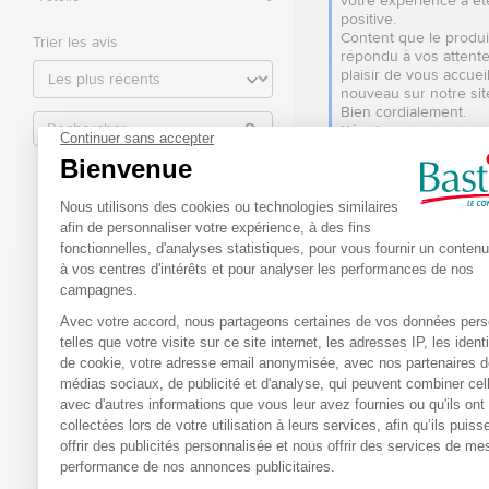
votre expérience a été
positive.  

Content que le produit 
Trier les avis
répondu à vos attentes
plaisir de vous accueill
nouveau sur notre site.
Bien cordialement.

L’équipe 
bastideleconfortmedic
4
Avis vérifié
Écriture un peu petite pour 
âgées
Avis du
30/07/2026
, suite à u
07/07/2026
par
ISABELLE F.
Utile
(0)
Signaler
Réponse de
bastideleconfortmed
Bonjour,  
