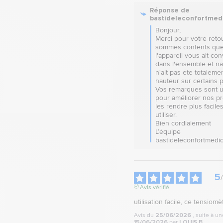
Réponse de
bastideleconfortmed
Bonjour,  

Merci pour votre retou
sommes contents que
l'appareil vous ait con
dans l'ensemble et nav
n'ait pas été totalement
hauteur sur certains po
Vos remarques sont ut
pour améliorer nos pro
les rendre plus faciles
utiliser.  

Bien cordialement

L’équipe 
bastideleconfortmedic
5
/
Avis vérifié
utilisation facile, ce tensiom
Avis du
25/06/2026
, suite à u
15/06/2026
par
LOUIS B.