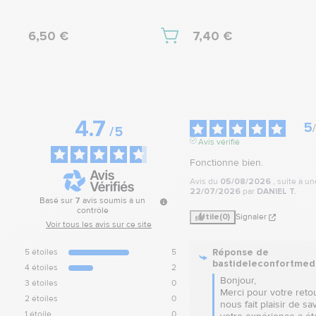
6,50 €
7,40 €
4.7
5
/
/
5
Avis vérifié
Fonctionne bien.
Avis du
05/08/2026
, suite à u
22/07/2026
par
DANIEL T.
Basé sur
7
avis soumis à un
contrôle
Utile
(0)
Signaler
Voir tous les avis sur ce site
Réponse de
5
étoiles
5
bastideleconfortmed
4
étoiles
2
Bonjour,  

3
étoiles
0
Merci pour votre retour
2
étoiles
0
nous fait plaisir de sa
1
étoile
0