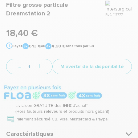
Marque
Filtre grosse particule
Dreamstation 2
Ref.: 117777
18,40 €
6,13 €
4,60 €
Payez
ou
sans frais par CB
-
+
M'avertir de la disponibilité
Livraison GRATUITE dès
99€
d’achat*
(Hors fauteuils releveurs et produits hors gabarit)
Paiement sécurisé CB, Visa, Mastercard & Paypal
Caractéristiques