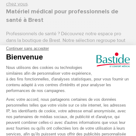
chez vous
.
Matériel médical pour professionnels de
santé à Brest
Professionnels de santé ? Découvrez notre espace pro
dans la boutique de Brest. Notre sélection regroupe tout
le matériel médical professionnel nécessaire pour les
soins et pansements
,
l’hygiène et la désinfection
, et
le
matériel de diagnostic
. Vous souhaitez vous équiper ou
équiper votre cabinet, retrouvez notre sélection de
mobilier médical
,
nos tenues, mallettes et accessoires
.
Boutique de matériel médical en ligne
Si vous souhaitez connaitre l’ensemble des produits
disponibles dans le réseau Bastide Le Confort Médical,
découvrez vite notre boutique en ligne composée d’un
espace grand public
et d’un espace pour les
professionnel(le)s de santé. L’ensemble du matériel
médical est disponible 7j/7 et 24h/24 toute l’année et au
meilleur prix.