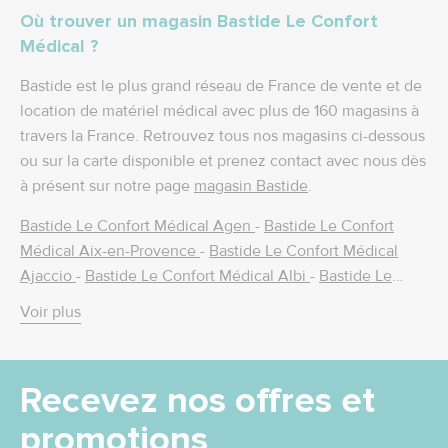
Où trouver un magasin Bastide Le Confort
Médical ?
Bastide est le plus grand réseau de France de vente et de
location de matériel médical avec plus de 160 magasins à
travers la France. Retrouvez tous nos magasins ci-dessous
ou sur la carte disponible et prenez contact avec nous dès
à présent sur notre page
magasin Bastide
.
Bastide Le Confort Médical Agen
-
Bastide Le Confort
Médical Aix-en-Provence
-
Bastide Le Confort Médical
Ajaccio
-
Bastide Le Confort Médical Albi
-
Bastide Le
Confort Médical Alès
-
Bastide Le Confort Médical Amiens
Voir plus
-
Bastide Le Confort Médical Amilly
-
Bastide Le Confort
Médical Ancenis
-
Bastide le Confort Médical Angers
-
Bastide Le Confort Médical Annecy
-
Bastide Le Confort
Recevez nos offres et
Médical Antony
-
Bastide Le Confort Médical Argenteuil
-
Bastide Le Confort Médical Arles
-
Bastide Le Confort
promotions