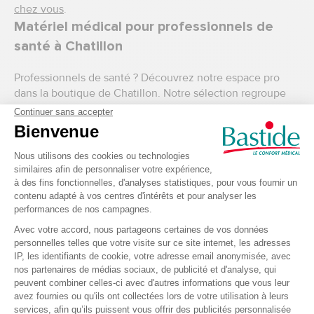
chez vous
.
Matériel médical pour professionnels de
santé à Chatillon
Professionnels de santé ? Découvrez notre espace pro
dans la boutique de Chatillon. Notre sélection regroupe
tout le matériel médical professionnel nécessaire pour les
soins et pansements
,
l’hygiène et la désinfection
, et
le
matériel de diagnostic
. Vous souhaitez vous équiper ou
équiper votre cabinet, retrouvez notre sélection de
mobilier médical
,
nos tenues, mallettes et accessoires
.
Boutique de matériel médical en ligne
Si vous souhaitez connaitre l’ensemble des produits
disponibles dans le réseau Bastide Le Confort Médical,
découvrez vite notre boutique en ligne composée d’un
espace grand public
et d’un espace pour les
professionnel(le)s de santé. L’ensemble du matériel
médical est disponible 7j/7 et 24h/24 toute l’année et au
meilleur prix.