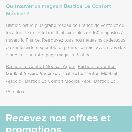
Où trouver un magasin Bastide Le Confort
Médical ?
Bastide est le plus grand réseau de France de vente et de
location de matériel médical avec plus de 160 magasins à
travers la France. Retrouvez tous nos magasins ci-dessous
ou sur la carte disponible et prenez contact avec nous dès
à présent sur notre page
magasin Bastide
.
Bastide Le Confort Médical Agen
-
Bastide Le Confort
Médical Aix-en-Provence
-
Bastide Le Confort Médical
Ajaccio
-
Bastide Le Confort Médical Albi
-
Bastide Le
Confort Médical Alès
-
Bastide Le Confort Médical Amiens
Voir plus
-
Bastide Le Confort Médical Amilly
-
Bastide Le Confort
Médical Ancenis
-
Bastide le Confort Médical Angers
-
Bastide Le Confort Médical Annecy
-
Bastide Le Confort
Recevez nos offres et
Médical Antony
-
Bastide Le Confort Médical Argenteuil
-
Bastide Le Confort Médical Arles
-
Bastide Le Confort
promotions