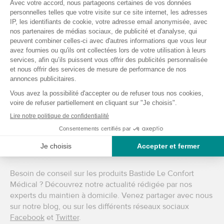
matériel de diagnostic
. Vous souhaitez vous équiper ou
équiper votre cabinet, retrouvez notre sélection de
mobilier médical
,
nos tenues, mallettes et accessoires
.
Boutique de matériel médical en ligne
Si vous souhaitez connaitre l’ensemble des produits
disponibles dans le réseau Bastide Le Confort Médical,
découvrez vite notre boutique en ligne composée d’un
espace grand public
et d’un espace pour les
professionnel(le)s de santé. L’ensemble du matériel
médical est disponible 7j/7 et 24h/24 toute l’année et au
meilleur prix.
Des conseils pour acheter du matériel
médical ?
Besoin de conseil sur les produits Bastide Le Confort
Médical ? Découvrez notre actualité rédigée par nos
experts du maintien à domicile. Venez partager avec nous
sur notre blog, ou sur les différents réseaux sociaux
Facebook
et
Twitter
.