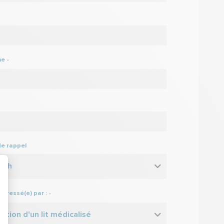
ne
*
de rappel
 12h
ntéressé(e) par :
*
cation d'un lit médicalisé