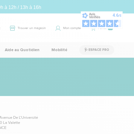
9h à 12h / 13h à 16h
t
Trouver un magasin
Mon compte
Panier
0
Aide au Quotidien
Mobilité
🩺 ESPACE PRO
Avenue De L'Université
0 La Valette
NCE