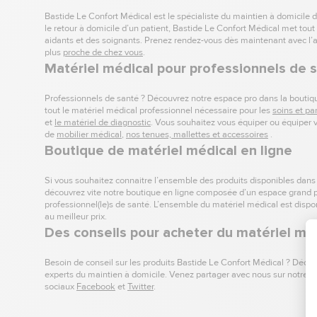
Bastide Le Confort Médical est le spécialiste du maintien à domicile d
le retour à domicile d’un patient, Bastide Le Confort Médical met tout 
aidants et des soignants. Prenez rendez-vous dès maintenant avec l’
plus
proche de chez vous
.
Matériel médical pour professionnels de 
Professionnels de santé ? Découvrez notre espace pro dans la boutiq
tout le matériel médical professionnel nécessaire pour les
soins et p
et
le matériel de diagnostic
. Vous souhaitez vous équiper ou équiper v
de
mobilier médical
,
nos tenues, mallettes et accessoires
.
Boutique de matériel médical en ligne
Si vous souhaitez connaitre l’ensemble des produits disponibles dans
découvrez vite notre boutique en ligne composée d’un
espace grand p
professionnel(le)s de santé. L’ensemble du matériel médical est dispon
au meilleur prix.
Des conseils pour acheter du matériel méd
Besoin de conseil sur les produits Bastide Le Confort Médical ? Décou
experts du maintien à domicile. Venez partager avec nous sur notre blo
sociaux
Facebook
et
Twitter
.