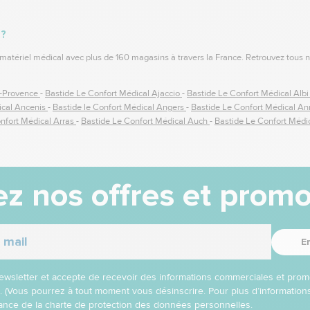
 ?
 matériel médical avec plus de 160 magasins à travers la France. Retrouvez tous n
n-Provence
-
Bastide Le Confort Médical Ajaccio
-
Bastide Le Confort Médical Alb
ical Ancenis
-
Bastide le Confort Médical Angers
-
Bastide Le Confort Médical A
nfort Médical Arras
-
Bastide Le Confort Médical Auch
-
Bastide Le Confort Médic
 Confort Médical Basse-Terre
-
Bastide Le Confort Médical Bassin d'Arcachon
-
B
 Médical Bergerac
-
Bastide le Confort Médical Besançon
-
Bastide Le Confort Méd
Outreau
-
Bastide Le Confort Médical Bourg en Bresse
-
Bastide Le Confort Médica
 Confort médical Caen
-
Bastide Le Confort Médical Calais
-
Bastide Le Confort 
z nos offres et promo
Bastide Le Confort Médical Challans
-
Bastide Le Confort Médical CHALON SU
Le Confort Médical Chatillon
-
Bastide Le Confort Médical Chaumont
-
Bastide Le
cal Clermont-Ferrand
-
Bastide Le Confort Médical Cluses
-
Bastide Le Confort M
e Confort Médical Dijon
-
Bastide Le Confort Médical Dole
-
Bastide Le Confort M
E
Z santé)
-
Bastide Le Confort Médical Fagnières
-
Bastide Le Confort Médical Fo
Le Confort Médical Grasse
-
Bastide Le Confort Médical Grenoble
-
Bastide Le Co
Médical L'Hay Les Roses
-
Bastide Le Confort Médical La Roche-sur-Yon
-
Bastide
 newsletter et accepte de recevoir des informations commerciales et prom
al Laval
-
Bastide Le Confort Médical Le Havre
-
Bastide Le Confort Médical Le 
l. (Vous pourrez à tout moment vous désinscrire. Pour plus d’informatio
astide Le Confort Médical Libourne
-
Bastide le Confort Médical Lille Lesquin
-
Ba
nce de la charte de protection des données personnelles.