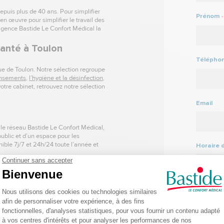
epuis plus de 40 ans. Pour simplifier
Prénom
*
en œuvre pour simplifier le travail des
agence Bastide Le Confort Médical la
santé à Toulon
Télépho
ue de Toulon. Notre sélection regroupe
ansements
,
l’hygiène et la désinfection
,
otre cabinet, retrouvez notre sélection
Email
 le réseau Bastide Le Confort Médical,
ublic
et d’un espace pour les
ible 7j/7 et 24h/24 toute l’année et
Horaire 
ical ?
10h -
vrez notre actualité rédigée par nos
Je suis i
g, ou sur les différents réseaux
La lo