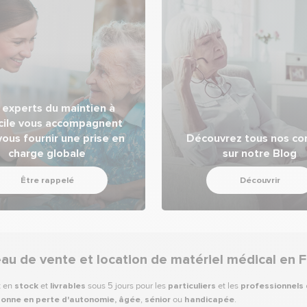
 experts du maintien à
cile vous accompagnent
vous fournir une prise en
Découvrez tous nos con
charge globale
sur notre Blog
Être rappelé
Découvrir
eau de vente et location de matériel médical en 
t en
stock
et
livrables
sous 5 jours pour les
particuliers
et les
professionnels
onne en perte d'autonomie,
âgée
,
sénior
ou
handicapée
.