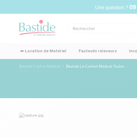
09
Une question ?
➡️ Location de Matériel
Fauteuils releveurs
Inc
Bastide Confort Médical
Bastide Le Confort Médical Toulon