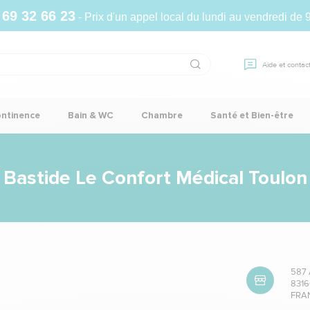
 69 32 66 23
- Prix d'un appel local du lundi au vendredi de 
Aide et contac
ontinence
Bain & WC
Chambre
Santé et Bien-être
Bastide Le Confort Médical Toulon
587 
8316
FRA