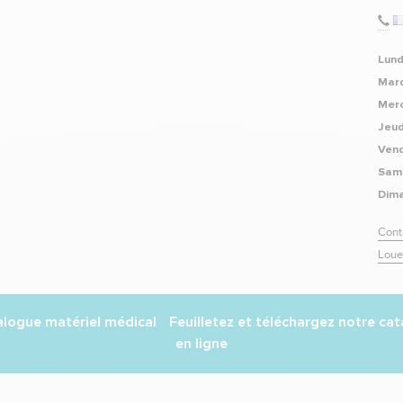
Lund
Mard
Merc
Jeud
Vend
Sam
Dim
Cont
Loue
Feuilletez et téléchargez notre ca
en ligne