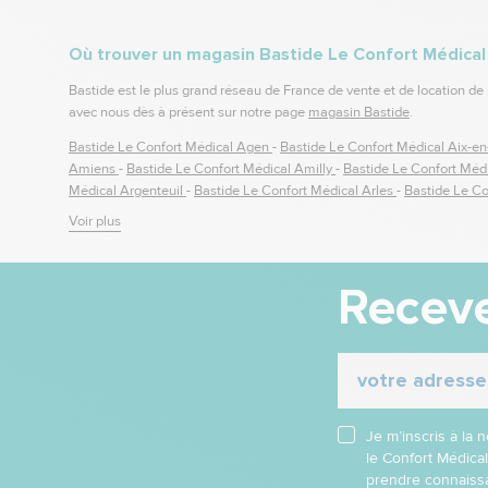
Où trouver un magasin Bastide Le Confort Médical
Bastide est le plus grand réseau de France de vente et de location de
avec nous dès à présent sur notre page
magasin Bastide
.
Bastide Le Confort Médical Agen
-
Bastide Le Confort Médical Aix-e
Amiens
-
Bastide Le Confort Médical Amilly
-
Bastide Le Confort Méd
Médical Argenteuil
-
Bastide Le Confort Médical Arles
-
Bastide Le Co
Médical Avignon
-
Bastide Le Confort Médical Avranches
-
Bastide Le
Voir plus
Bayonne
-
Bastide Le Confort Médical Beauvais
-
Bastide Le Confort
Médical Bordeaux
-
Bastide Le Confort Médical Boulogne sur mer / 
Confort Médical Brest
-
Bastide Le Confort Médical Brive
-
Bastide Le
Receve
Confort Médical Carcassonne
-
Bastide Le Confort Médical Castres
-
Médical Chancelade
-
Bastide Le Confort Médical Chartres
-
Bastide 
-
Bastide Le Confort Médical Châteauroux
-
Bastide Le Confort Médi
Confort Médical Dax
-
Bastide Le Confort Médical Dieppe
-
Bastide L
Confort Médical Ducos
-
Bastide Le Confort Médical Dunkerque (A à 
Médical Gif Sur Yvette
-
Bastide Le Confort Médical Gisors
-
Bastide 
Bastide Le Confort Médical Issy les Moulineaux
-
Bastide Le Confort 
Je m’inscris à la
du Bois
-
Bastide Le Confort Médical Laon
-
Bastide Le Confort Médic
le Confort Médica
Médical Le Port
-
Bastide Le Confort Médical Les Sables d'Olonne
-
B
prendre connaissa