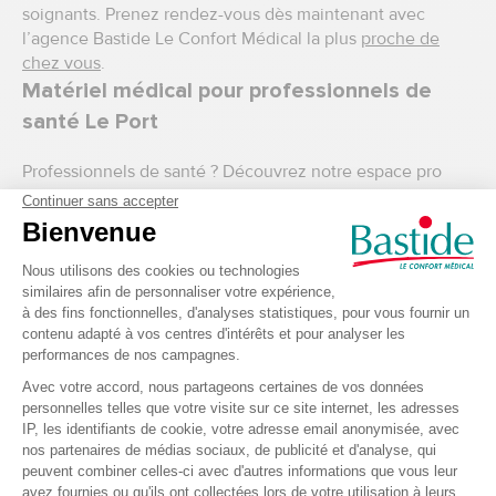
soignants. Prenez rendez-vous dès maintenant avec
l’agence Bastide Le Confort Médical la plus
proche de
chez vous
.
Matériel médical pour professionnels de
santé Le Port
Professionnels de santé ? Découvrez notre espace pro
dans la boutique Le Port. Notre sélection regroupe tout le
matériel médical professionnel nécessaire pour les
soins
et pansements
,
l’hygiène et la désinfection
, et
le matériel
de diagnostic
. Vous souhaitez vous équiper ou équiper
votre cabinet, retrouvez notre sélection de
mobilier
médical
,
nos tenues, mallettes et accessoires
.
Boutique de matériel médical en ligne
Si vous souhaitez connaitre l’ensemble des produits
disponibles dans le réseau Bastide Le Confort Médical,
découvrez vite notre boutique en ligne composée d’un
espace grand public
et d’un espace pour les
professionnel(le)s de santé. L’ensemble du matériel