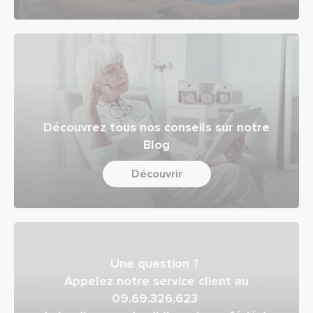
Découvrez tous nos conseils sur notre
Blog
Découvrir
Une question ?
Appelez notre service client au
09.69.326.623