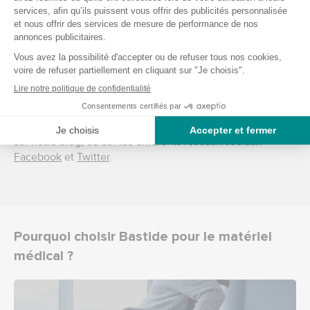
médical est disponible 7j/7 et 24h/24 toute l’année et au
meilleur prix.
Des conseils pour acheter du matériel
médical ?
Besoin de conseil sur les produits Bastide Le Confort
Médical ? Découvrez notre actualité rédigée par nos
experts du maintien à domicile. Venez partager avec nous
sur notre blog, ou sur les différents réseaux sociaux
Facebook
et
Twitter
.
Pourquoi choisir Bastide pour le matériel
médical ?