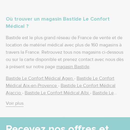
Où trouver un magasin Bastide Le Confort
Médical ?
Bastide est le plus grand réseau de France de vente et de
location de matériel médical avec plus de 160 magasins à
travers la France. Retrouvez tous nos magasins ci-dessous
ou sur la carte disponible et prenez contact avec nous dès
à présent sur notre page
magasin Bastide
.
Bastide Le Confort Médical Agen
-
Bastide Le Confort
Médical Aix-en-Provence
-
Bastide Le Confort Médical
Ajaccio
-
Bastide Le Confort Médical Albi
-
Bastide Le
Confort Médical Alès
-
Bastide Le Confort Médical Amiens
Voir plus
-
Bastide Le Confort Médical Amilly
-
Bastide Le Confort
Médical Ancenis
-
Bastide le Confort Médical Angers
-
Bastide Le Confort Médical Annecy
-
Bastide Le Confort
Recevez nos offres et
Médical Antony
-
Bastide Le Confort Médical Argenteuil
-