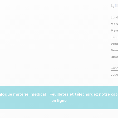
Lund
Mard
Merc
Jeud
Vend
Sam
Dim
Cont
Loue
Feuilletez et téléchargez notre ca
en ligne