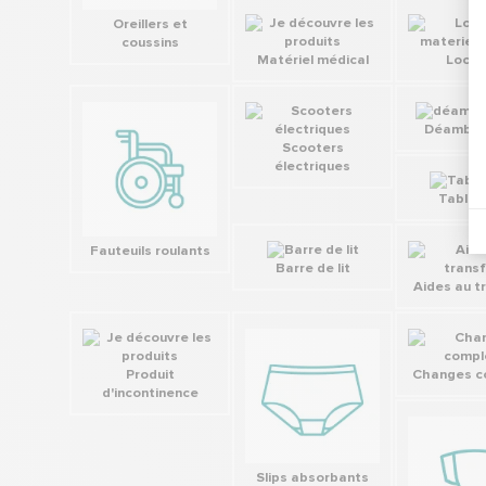
Oreillers et
coussins
Matériel médical
Locat
Déambul
Scooters
électriques
Table d
Fauteuils roulants
Barre de lit
Aides au t
Produit
Changes c
d'incontinence
Slips absorbants