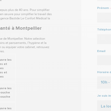
Prénom
*
epuis plus de 40 ans. Pour simplifier
en œuvre pour simplifier le travail des
agence Bastide Le Confort Médical la
anté à Montpellier
Télépho
e de Montpellier. Notre sélection
oins et pansements, l’hygiène et la
r ou équiper votre cabinet, retrouvez
Email
res.
Horaire 
es et
les
10h -
Je suis i
 bouche
La lo