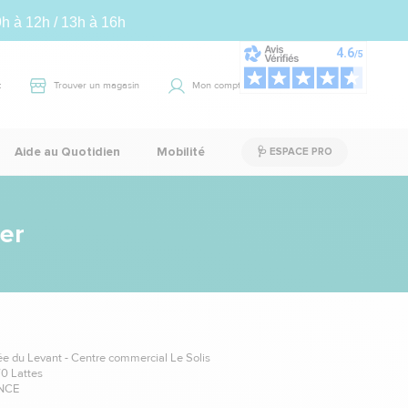
9h à 12h / 13h à 16h
t
Trouver un magasin
Mon compte
Panier
0
Aide au Quotidien
Mobilité
🩺 ESPACE PRO
ier
ée du Levant - Centre commercial Le Solis
0 Lattes
NCE