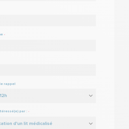
ne
*
de rappel
 12h
ntéressé(e) par :
*
cation d'un lit médicalisé