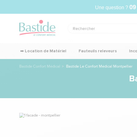
09
Une question ?
➡️ Location de Matériel
Fauteuils releveurs
Inc
Bastide Confort Médical
Bastide Le Confort Médical Montpellier
Ba