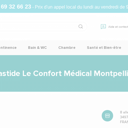
 69 32 66 23
- Prix d'un appel local du lundi au vendredi de 
Aide et contac
ontinence
Bain & WC
Chambre
Santé et Bien-être
stide Le Confort Médical Montpell
8 all
3497
FRA