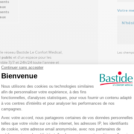
Votre me
ments
aux
 le réseau Bastide Le Confort Médical,
Les champs
 public
et d’un espace pour les
ible 7j/7 et 24h/24 toute l’année et
e
in
ètres
ers