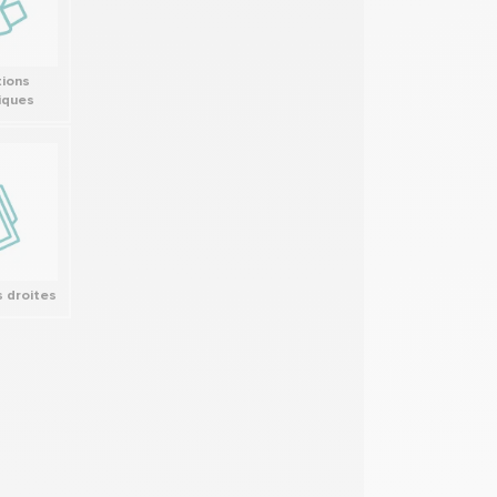
ions
iques
 droites