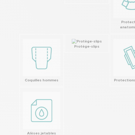
Protect
anatom
Protège-slips
Coquilles hommes
Protections
Alèses jetables