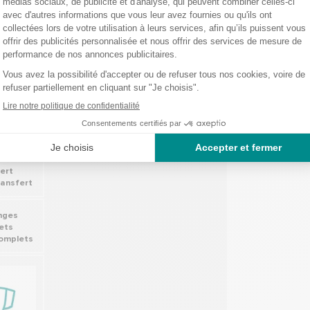
ion
ateurs
e lit
ransfert
omplets