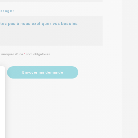
ssage :
 marqués d'une
*
sont obligatoires.
Envoyer ma demande