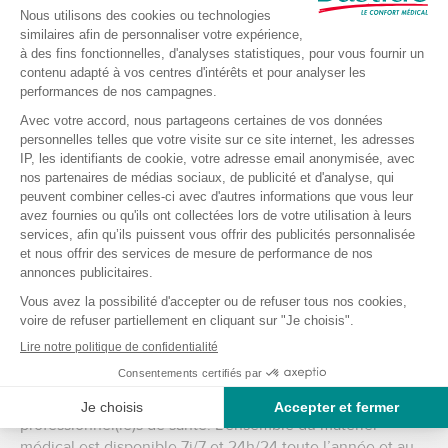
Matériel médical pour professionnels de santé
à Gif Sur Yvette
Professionnels de santé ? Découvrez notre espace pro
dans la boutique de Gif Sur Yvette. Notre sélection
regroupe tout le matériel médical professionnel
nécessaire pour les soins et pansements, l’hygiène et la
désinfection, et le matériel de diagnostic. Vous souhaitez
vous équiper ou équiper votre cabinet, retrouvez notre
sélection de mobilier médical, nos tenues, mallettes et
accessoires .
Boutique de matériel médical en ligne
Si vous souhaitez connaitre l’ensemble des produits
disponibles dans le réseau Bastide Le Confort Médical,
découvrez vite notre boutique en ligne composée d’un
espace grand public et d’un espace pour les
professionnel(le)s de santé. L’ensemble du matériel
médical est disponible 7j/7 et 24h/24 toute l’année et au