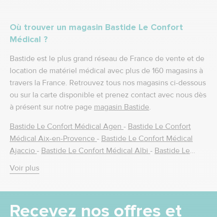
Où trouver un magasin Bastide Le Confort
Médical ?
Bastide est le plus grand réseau de France de vente et de
location de matériel médical avec plus de 160 magasins à
travers la France. Retrouvez tous nos magasins ci-dessous
ou sur la carte disponible et prenez contact avec nous dès
à présent sur notre page
magasin Bastide
.
Bastide Le Confort Médical Agen
-
Bastide Le Confort
Médical Aix-en-Provence
-
Bastide Le Confort Médical
Ajaccio
-
Bastide Le Confort Médical Albi
-
Bastide Le
Confort Médical Alès
-
Bastide Le Confort Médical Amiens
Voir plus
-
Bastide Le Confort Médical Amilly
-
Bastide Le Confort
Médical Ancenis
-
Bastide le Confort Médical Angers
-
Bastide Le Confort Médical Annecy
-
Bastide Le Confort
Recevez nos offres et
Médical Antony
-
Bastide Le Confort Médical Argenteuil
-