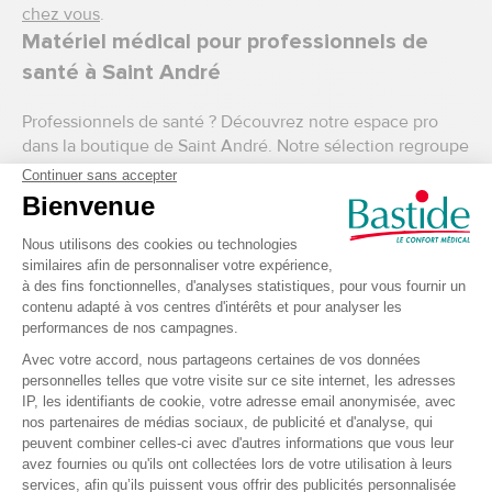
chez vous
.
Matériel médical pour professionnels de
santé à Saint André
Professionnels de santé ? Découvrez notre espace pro
dans la boutique de Saint André. Notre sélection regroupe
tout le matériel médical professionnel nécessaire pour les
soins et pansements
,
l’hygiène et la désinfection
, et
le
matériel de diagnostic
. Vous souhaitez vous équiper ou
équiper votre cabinet, retrouvez notre sélection de
mobilier médical
,
nos tenues, mallettes et accessoires
.
Boutique de matériel médical en ligne
Si vous souhaitez connaitre l’ensemble des produits
disponibles dans le réseau Bastide Le Confort Médical,
découvrez vite notre boutique en ligne composée d’un
espace grand public
et d’un espace pour les
professionnel(le)s de santé. L’ensemble du matériel
médical est disponible 7j/7 et 24h/24 toute l’année et au
meilleur prix.