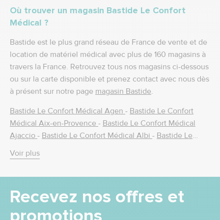
Où trouver un magasin Bastide Le Confort
Médical ?
Bastide est le plus grand réseau de France de vente et de
location de matériel médical avec plus de 160 magasins à
travers la France. Retrouvez tous nos magasins ci-dessous
ou sur la carte disponible et prenez contact avec nous dès
à présent sur notre page
magasin Bastide
.
Bastide Le Confort Médical Agen
-
Bastide Le Confort
Médical Aix-en-Provence
-
Bastide Le Confort Médical
Ajaccio
-
Bastide Le Confort Médical Albi
-
Bastide Le
Confort Médical Alès
-
Bastide Le Confort Médical Amiens
Voir plus
-
Bastide Le Confort Médical Amilly
-
Bastide Le Confort
Médical Ancenis
-
Bastide le Confort Médical Angers
-
Bastide Le Confort Médical Annecy
-
Bastide Le Confort
Recevez nos offres et
Médical Antony
-
Bastide Le Confort Médical Argenteuil
-
Bastide Le Confort Médical Arles
-
Bastide Le Confort
promotions