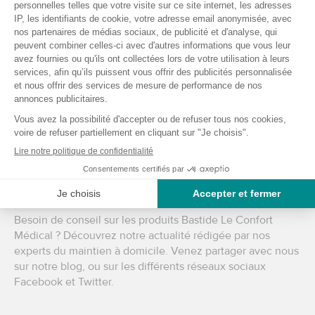
mobilier médical
,
nos tenues, mallettes et accessoires
.
Boutique de matériel médical en ligne
Si vous souhaitez connaitre l’ensemble des produits
disponibles dans le réseau Bastide Le Confort Médical,
découvrez vite notre boutique en ligne composée d’un
espace grand public
et d’un espace pour les
professionnel(le)s de santé. L’ensemble du matériel
médical est disponible 7j/7 et 24h/24 toute l’année et au
meilleur prix.
Des conseils pour acheter du matériel
médical ?
Besoin de conseil sur les produits Bastide Le Confort
Médical ? Découvrez notre actualité rédigée par nos
experts du maintien à domicile. Venez partager avec nous
sur notre blog, ou sur les différents réseaux sociaux
Facebook
et
Twitter
.