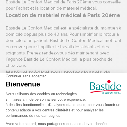
Bastide Le Confort Médical de Paris 20ème vous conseille
pour l’achat et la
location de matériel médical.
Location de matériel médical à Paris 20ème
Bastide Le Confort Médical est le spécialiste du maintien à
domicile depuis plus de 40 ans. Pour simplifier le retour à
domicile d’un patient, Bastide Le Confort Médical met tout
en œuvre pour simplifier le travail des aidants et des
soignants. Prenez rendez-vous dès maintenant avec
l’agence Bastide Le Confort Médical la plus
proche de
chez vous
.
Matériel médical pour professionnels de
santé à Paris 20ème
Professionnels de santé ? Découvrez notre espace pro
dans la boutique de Paris 16ème. Notre sélection regroupe
tout le matériel médical professionnel nécessaire pour les
soins et pansements
,
l’hygiène et la désinfection
, et
le
matériel de diagnostic
. Vous souhaitez vous équiper ou
équiper votre cabinet, retrouvez notre sélection de